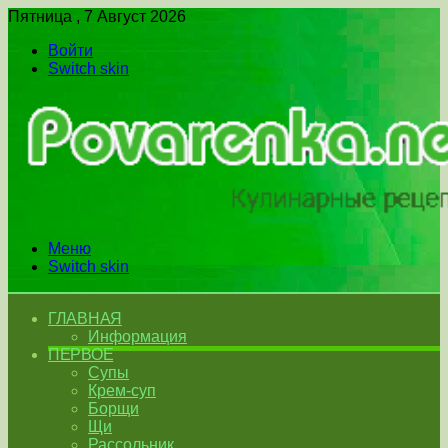
Пятница , 7 Август 2026
Войти
Switch skin
Меню
Switch skin
ГЛАВНАЯ
Информация
ПЕРВОЕ
Супы
Крем-суп
Борщи
Щи
Рассольник