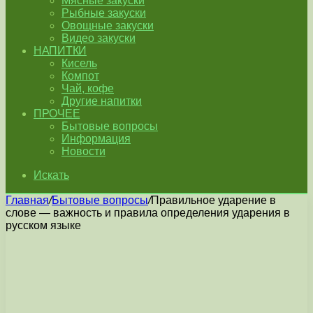
Мясные закуски
Рыбные закуски
Овощные закуски
Видео закуски
НАПИТКИ
Кисель
Компот
Чай, кофе
Другие напитки
ПРОЧЕЕ
Бытовые вопросы
Информация
Новости
Искать
Главная
/
Бытовые вопросы
/
Правильное ударение в
слове — важность и правила определения ударения в
русском языке