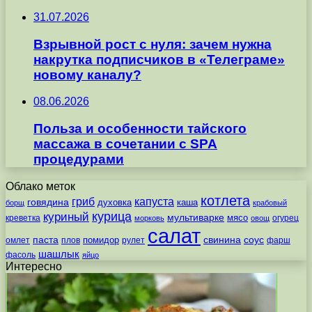
31.07.2026
Взрывной рост с нуля: зачем нужна
накрутка подписчиков в «Телеграме»
новому каналу?
08.06.2026
Польза и особенности тайского
массажа в сочетании с SPA
процедурами
Облако меток
котлета
гриб
капуста
говядина
духовка
каша
борщ
крабовый
курица
куриный
мультиварке
мясо
креветка
огурец
морковь
овощ
салат
паста
свинина
соус
помидор
омлет
плов
рулет
фарш
шашлык
фасоль
яйцо
Интересно