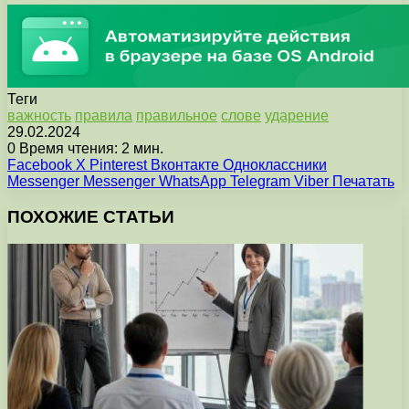
Теги
важность
правила
правильное
слове
ударение
29.02.2024
0
Время чтения: 2 мин.
Facebook
X
Pinterest
Вконтакте
Одноклассники
Messenger
Messenger
WhatsApp
Telegram
Viber
Печатать
ПОХОЖИЕ СТАТЬИ