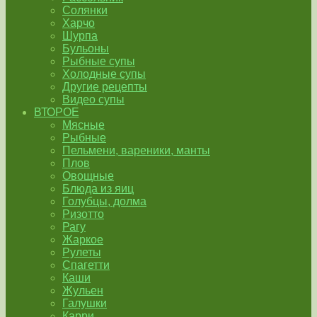
Солянки
Харчо
Шурпа
Бульоны
Рыбные супы
Холодные супы
Другие рецепты
Видео супы
ВТОРОЕ
Мясные
Рыбные
Пельмени, вареники, манты
Плов
Овощные
Блюда из яиц
Голубцы, долма
Ризотто
Рагу
Жаркое
Рулеты
Спагетти
Каши
Жульен
Галушки
Карри