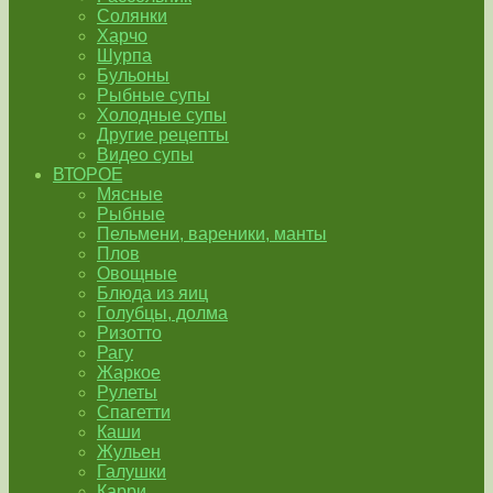
Солянки
Харчо
Шурпа
Бульоны
Рыбные супы
Холодные супы
Другие рецепты
Видео супы
ВТОРОЕ
Мясные
Рыбные
Пельмени, вареники, манты
Плов
Овощные
Блюда из яиц
Голубцы, долма
Ризотто
Рагу
Жаркое
Рулеты
Спагетти
Каши
Жульен
Галушки
Карри