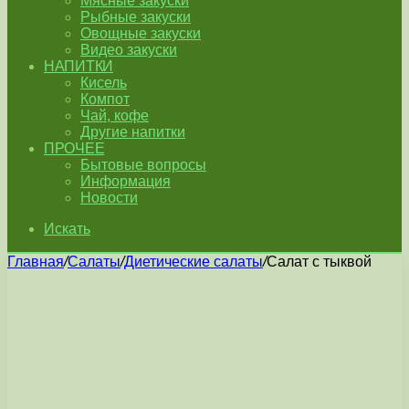
Мясные закуски
Рыбные закуски
Овощные закуски
Видео закуски
НАПИТКИ
Кисель
Компот
Чай, кофе
Другие напитки
ПРОЧЕЕ
Бытовые вопросы
Информация
Новости
Искать
Главная
/
Салаты
/
Диетические салаты
/
Cалат с тыквой