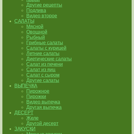
Другие рецепты
Подлива
Видео второе
САЛАТЫ
Мясной
Овощной
Рыбный
Грибные салаты
Салаты с курицей
Летние салаты
Диетические салаты
Салат из печени
Салат из яиц
Салат с сыром
Другие салаты
ВЫПЕЧКА
Пирожное
Пирожки
Видео выпечка
Другая выпечка
ДЕСЕРТ
Желе
Другой десерт
ЗАКУСКИ