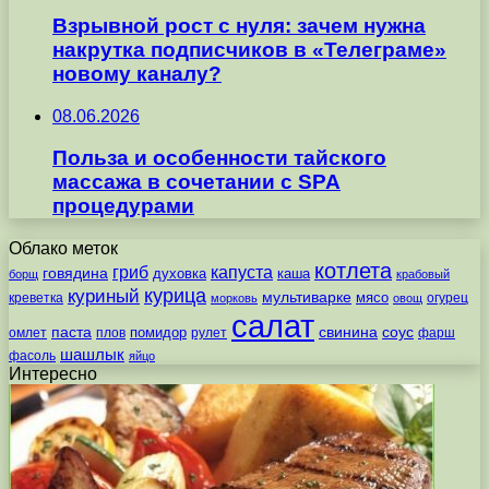
Взрывной рост с нуля: зачем нужна
накрутка подписчиков в «Телеграме»
новому каналу?
08.06.2026
Польза и особенности тайского
массажа в сочетании с SPA
процедурами
Облако меток
котлета
гриб
капуста
говядина
духовка
каша
борщ
крабовый
курица
куриный
мультиварке
мясо
креветка
огурец
морковь
овощ
салат
паста
свинина
соус
помидор
омлет
плов
рулет
фарш
шашлык
фасоль
яйцо
Интересно