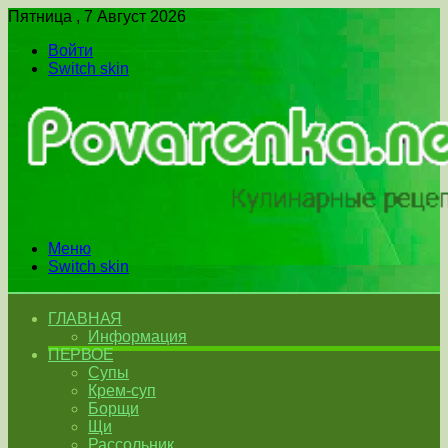
Пятница , 7 Август 2026
Войти
Switch skin
Меню
Switch skin
ГЛАВНАЯ
Информация
ПЕРВОЕ
Супы
Крем-суп
Борщи
Щи
Рассольник