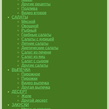
Другие рецепты
Подлива
Видео второе
САЛАТЫ
Мясной
Овощной
Рыбный
Грибные салаты
Салаты с курицей
Летние салаты
Диетические салаты
Салат из печени
Салат из яиц
Салат с сыром
Другие салаты
ВЫПЕЧКА
Пирожное
Пирожки
Видео выпечка
Другая выпечка
ДЕСЕРТ
Желе
Другой десерт
ЗАКУСКИ