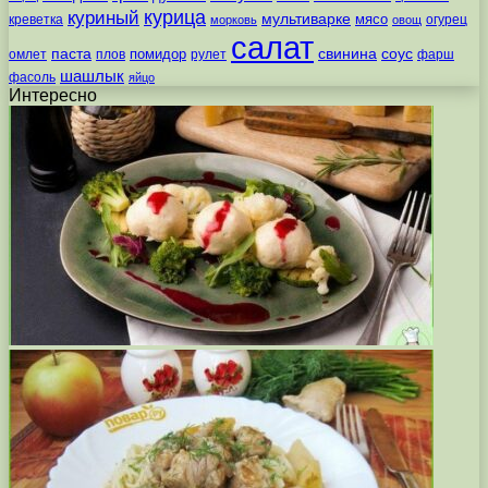
курица
куриный
мультиварке
мясо
креветка
огурец
морковь
овощ
салат
паста
свинина
соус
помидор
омлет
плов
рулет
фарш
шашлык
фасоль
яйцо
Интересно