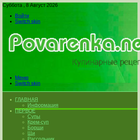
Суббота , 8 Август 2026
Войти
Switch skin
Меню
Switch skin
ГЛАВНАЯ
Информация
ПЕРВОЕ
Супы
Крем-суп
Борщи
Щи
Рассольник