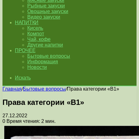
Мясные закуски
Рыбные закуски
Овощные закуски
Видео закуски
НАПИТКИ
Кисель
Компот
Чай, кофе
Другие напитки
ПРОЧЕЕ
Бытовые вопросы
Информация
Новости
Искать
Главная
/
Бытовые вопросы
/
Права категории «B1»
Права категории «B1»
27.12.2022
0
Время чтения: 2 мин.