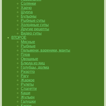
Солянки
Харчо
Шурпа
Бульоны
Рыбные супы
Холодные супы
Другие рецепты
Видео супы
ВТОРОЕ
Мясные
Рыбные
Пельмени, вареники, манты
Плов
Овощные
Блюда из яиц
Голубцы, долма
Ризотто
Рагу
Жаркое
Рулеты
Спагетти
Каши
Жульен
Галушки
Карри