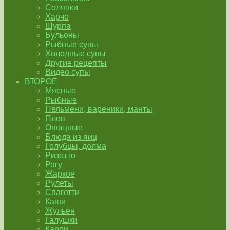
Солянки
Харчо
Шурпа
Бульоны
Рыбные супы
Холодные супы
Другие рецепты
Видео супы
ВТОРОЕ
Мясные
Рыбные
Пельмени, вареники, манты
Плов
Овощные
Блюда из яиц
Голубцы, долма
Ризотто
Рагу
Жаркое
Рулеты
Спагетти
Каши
Жульен
Галушки
Карри