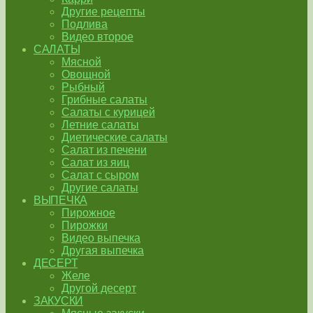
Другие рецепты
Подлива
Видео второе
САЛАТЫ
Мясной
Овощной
Рыбный
Грибные салаты
Салаты с курицей
Летние салаты
Диетические салаты
Салат из печени
Салат из яиц
Салат с сыром
Другие салаты
ВЫПЕЧКА
Пирожное
Пирожки
Видео выпечка
Другая выпечка
ДЕСЕРТ
Желе
Другой десерт
ЗАКУСКИ