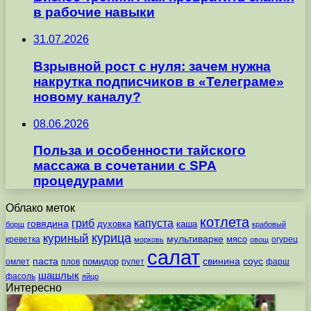
в рабочие навыки
31.07.2026
Взрывной рост с нуля: зачем нужна
накрутка подписчиков в «Телеграме»
новому каналу?
08.06.2026
Польза и особенности тайского
массажа в сочетании с SPA
процедурами
Облако меток
котлета
гриб
капуста
говядина
духовка
каша
борщ
крабовый
курица
куриный
мультиварке
мясо
креветка
огурец
морковь
овощ
салат
паста
свинина
соус
помидор
омлет
плов
рулет
фарш
шашлык
фасоль
яйцо
Интересно