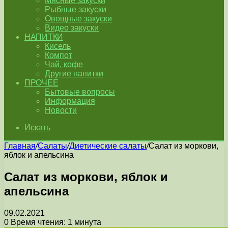
Мясные закуски
Рыбные закуски
Овощные закуски
Видео закуски
НАПИТКИ
Кисель
Компот
Чай, кофе
Другие напитки
ПРОЧЕЕ
Бытовые вопросы
Информация
Новости
Искать
Главная
/
Салаты
/
Диетические салаты
/
Салат из моркови,
яблок и апельсина
Салат из моркови, яблок и
апельсина
09.02.2021
0
Время чтения: 1 минута