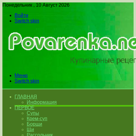
Понедельник , 10 Август 2026
Войти
Switch skin
Меню
Switch skin
ГЛАВНАЯ
Информация
ПЕРВОЕ
Супы
Крем-суп
Борщи
Щи
Рассольник