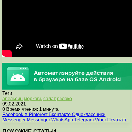
Теги
апельсин
морковь
салат
яблоко
09.02.2021
0
Время чтения: 1 минута
Facebook
X
Pinterest
Вконтакте
Одноклассники
Messenger
Messenger
WhatsApp
Telegram
Viber
Печатать
ПОХОЖИЕ СТАТЬИ