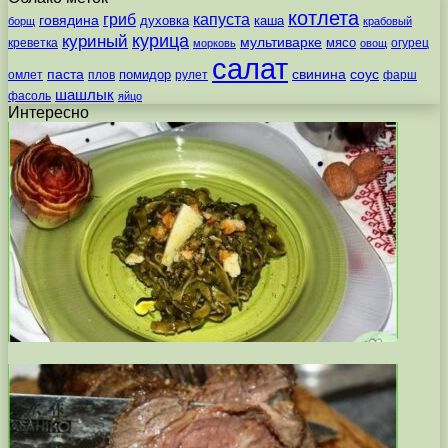
котлета
гриб
капуста
говядина
духовка
каша
борщ
крабовый
курица
куриный
мультиварке
мясо
креветка
огурец
морковь
овощ
салат
паста
свинина
соус
помидор
омлет
плов
рулет
фарш
шашлык
фасоль
яйцо
Интересно