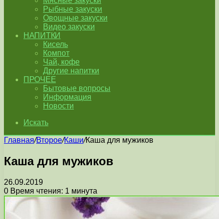
Мясные закуски
Рыбные закуски
Овощные закуски
Видео закуски
НАПИТКИ
Кисель
Компот
Чай, кофе
Другие напитки
ПРОЧЕЕ
Бытовые вопросы
Информация
Новости
Искать
Главная
/
Второе
/
Каши
/
Каша для мужиков
Каша для мужиков
26.09.2019
0
Время чтения: 1 минута