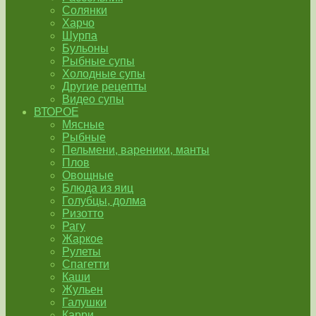
Солянки
Харчо
Шурпа
Бульоны
Рыбные супы
Холодные супы
Другие рецепты
Видео супы
ВТОРОЕ
Мясные
Рыбные
Пельмени, вареники, манты
Плов
Овощные
Блюда из яиц
Голубцы, долма
Ризотто
Рагу
Жаркое
Рулеты
Спагетти
Каши
Жульен
Галушки
Карри