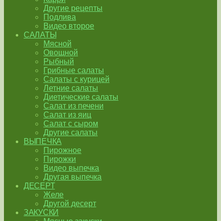
Другие рецепты
Подлива
Видео второе
САЛАТЫ
Мясной
Овощной
Рыбный
Грибные салаты
Салаты с курицей
Летние салаты
Диетические салаты
Салат из печени
Салат из яиц
Салат с сыром
Другие салаты
ВЫПЕЧКА
Пирожное
Пирожки
Видео выпечка
Другая выпечка
ДЕСЕРТ
Желе
Другой десерт
ЗАКУСКИ