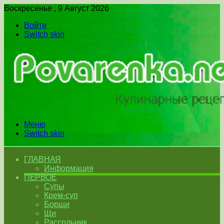
Воскресенье , 9 Август 2026
Войти
Switch skin
Меню
Switch skin
ГЛАВНАЯ
Информация
ПЕРВОЕ
Супы
Крем-суп
Борщи
Щи
Рассольник