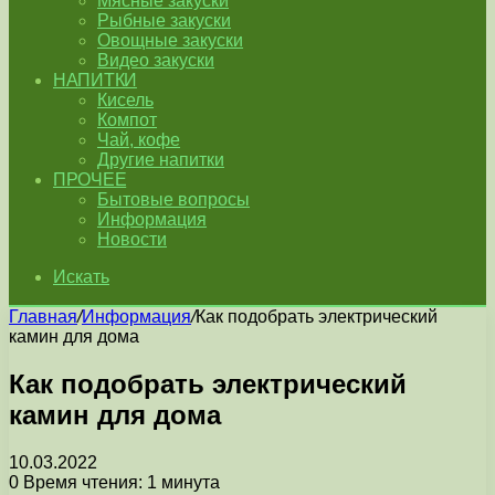
Мясные закуски
Рыбные закуски
Овощные закуски
Видео закуски
НАПИТКИ
Кисель
Компот
Чай, кофе
Другие напитки
ПРОЧЕЕ
Бытовые вопросы
Информация
Новости
Искать
Главная
/
Информация
/
Как подобрать электрический
камин для дома
Как подобрать электрический
камин для дома
10.03.2022
0
Время чтения: 1 минута