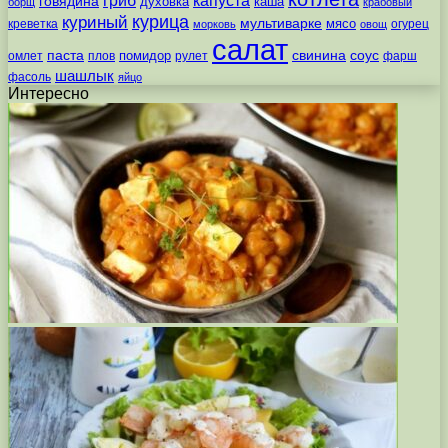
говядина
духовка
каша
борщ
крабовый
курица
куриный
мультиварке
мясо
креветка
огурец
морковь
овощ
салат
паста
свинина
соус
помидор
омлет
плов
рулет
фарш
шашлык
фасоль
яйцо
Интересно