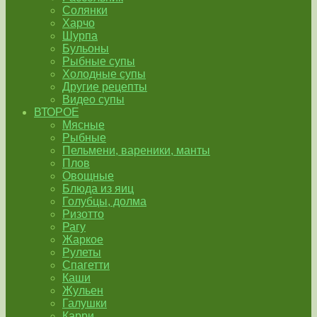
Солянки
Харчо
Шурпа
Бульоны
Рыбные супы
Холодные супы
Другие рецепты
Видео супы
ВТОРОЕ
Мясные
Рыбные
Пельмени, вареники, манты
Плов
Овощные
Блюда из яиц
Голубцы, долма
Ризотто
Рагу
Жаркое
Рулеты
Спагетти
Каши
Жульен
Галушки
Карри