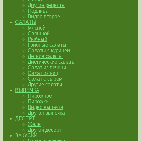
Другие рецепты
Подлива
Видео второе
САЛАТЫ
Мясной
Овощной
Рыбный
Грибные салаты
Салаты с курицей
Летние салаты
Диетические салаты
Салат из печени
Салат из яиц
Салат с сыром
Другие салаты
ВЫПЕЧКА
Пирожное
Пирожки
Видео выпечка
Другая выпечка
ДЕСЕРТ
Желе
Другой десерт
ЗАКУСКИ