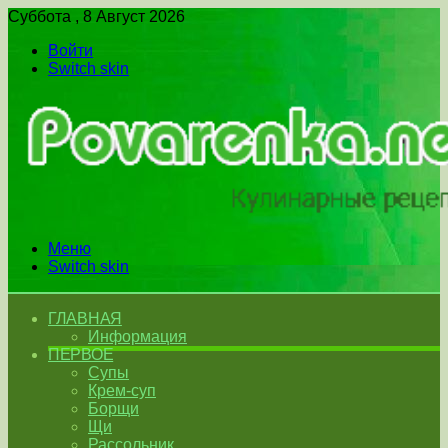
Суббота , 8 Август 2026
Войти
Switch skin
Меню
Switch skin
ГЛАВНАЯ
Информация
ПЕРВОЕ
Супы
Крем-суп
Борщи
Щи
Рассольник