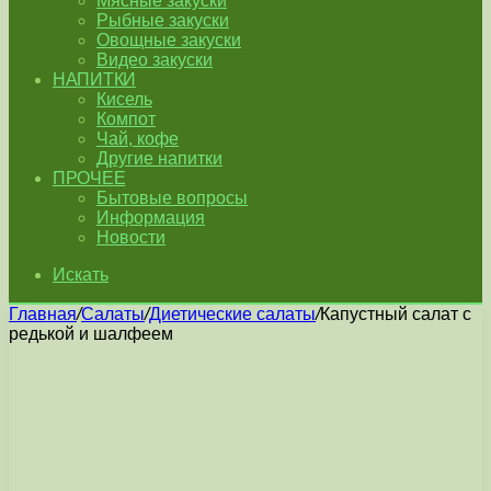
Мясные закуски
Рыбные закуски
Овощные закуски
Видео закуски
НАПИТКИ
Кисель
Компот
Чай, кофе
Другие напитки
ПРОЧЕЕ
Бытовые вопросы
Информация
Новости
Искать
Главная
/
Салаты
/
Диетические салаты
/
Капустный салат с
редькой и шалфеем