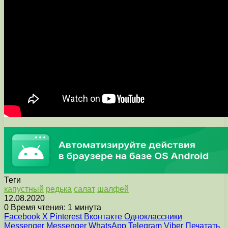
Теги
капустный
редька
салат
шалфей
12.08.2020
0
Время чтения: 1 минута
Facebook
X
Pinterest
Вконтакте
Одноклассники
Messenger
Messenger
WhatsApp
Telegram
Viber
Печатать