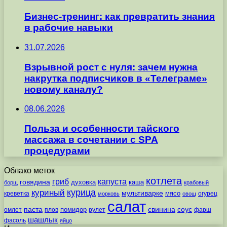
Бизнес-тренинг: как превратить знания
в рабочие навыки
31.07.2026
Взрывной рост с нуля: зачем нужна
накрутка подписчиков в «Телеграме»
новому каналу?
08.06.2026
Польза и особенности тайского
массажа в сочетании с SPA
процедурами
Облако меток
котлета
гриб
капуста
говядина
духовка
каша
борщ
крабовый
курица
куриный
мультиварке
мясо
креветка
огурец
морковь
овощ
салат
паста
свинина
соус
помидор
омлет
плов
рулет
фарш
шашлык
фасоль
яйцо