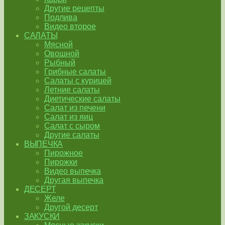
Другие рецепты
Подлива
Видео второе
САЛАТЫ
Мясной
Овощной
Рыбный
Грибные салаты
Салаты с курицей
Летние салаты
Диетические салаты
Салат из печени
Салат из яиц
Салат с сыром
Другие салаты
ВЫПЕЧКА
Пирожное
Пирожки
Видео выпечка
Другая выпечка
ДЕСЕРТ
Желе
Другой десерт
ЗАКУСКИ