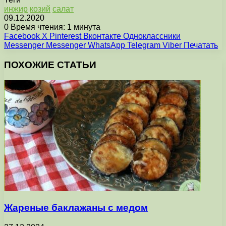
инжир
козий
салат
09.12.2020
0
Время чтения: 1 минута
Facebook
X
Pinterest
Вконтакте
Одноклассники
Messenger
Messenger
WhatsApp
Telegram
Viber
Печатать
ПОХОЖИЕ СТАТЬИ
Жареные баклажаны с медом