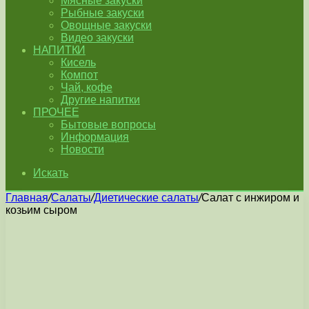
Мясные закуски
Рыбные закуски
Овощные закуски
Видео закуски
НАПИТКИ
Кисель
Компот
Чай, кофе
Другие напитки
ПРОЧЕЕ
Бытовые вопросы
Информация
Новости
Искать
Главная
/
Салаты
/
Диетические салаты
/
Салат с инжиром и
козьим сыром