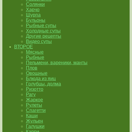
Солянки
Харчо
Шурпа
Бульоны
Рыбные супы
Холодные супы
Другие рецепты
Видео супы
ВТОРОЕ
Мясные
Рыбные
Пельмени, вареники, манты
Плов
Овощные
Блюда из яиц
Голубцы, долма
Ризотто
Рагу
Жаркое
Рулеты
Спагетти
Каши
Жульен
Галушки
Карри