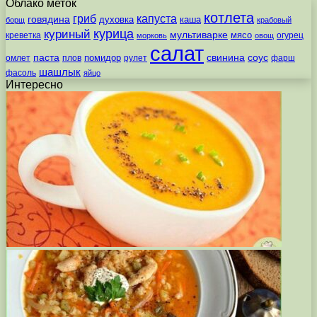
Облако меток
котлета
гриб
капуста
говядина
духовка
каша
борщ
крабовый
курица
куриный
мультиварке
мясо
креветка
огурец
морковь
овощ
салат
паста
свинина
соус
помидор
омлет
плов
рулет
фарш
шашлык
фасоль
яйцо
Интересно