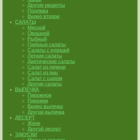
Другие рецепты
Подлива
Видео второе
САЛАТЫ
Мясной
Овощной
Рыбный
Грибные салаты
Салаты с курицей
Летние салаты
Диетические салаты
Салат из печени
Салат из яиц
Салат с сыром
Другие салаты
ВЫПЕЧКА
Пирожное
Пирожки
Видео выпечка
Другая выпечка
ДЕСЕРТ
Желе
Другой десерт
ЗАКУСКИ