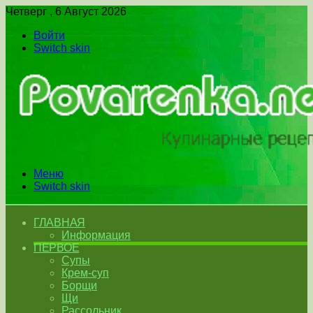
Четверг , 6 Август 2026
Войти
Switch skin
Меню
Switch skin
ГЛАВНАЯ
Информация
ПЕРВОЕ
Супы
Крем-суп
Борщи
Щи
Рассольник