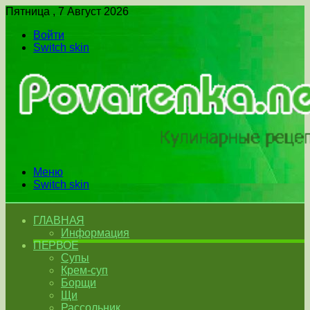
Пятница , 7 Август 2026
Войти
Switch skin
Меню
Switch skin
ГЛАВНАЯ
Информация
ПЕРВОЕ
Супы
Крем-суп
Борщи
Щи
Рассольник