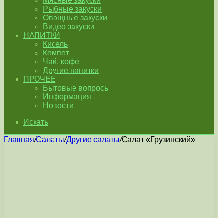
Мясные закуски
Рыбные закуски
Овощные закуски
Видео закуски
НАПИТКИ
Кисель
Компот
Чай, кофе
Другие напитки
ПРОЧЕЕ
Бытовые вопросы
Информация
Новости
Искать
Главная
/
Салаты
/
Другие салаты
/
Салат «Грузинский»