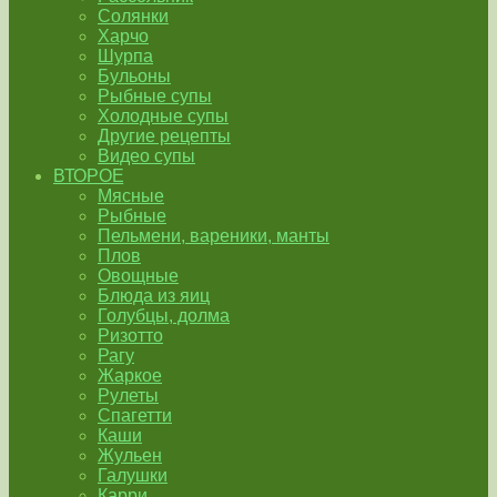
Солянки
Харчо
Шурпа
Бульоны
Рыбные супы
Холодные супы
Другие рецепты
Видео супы
ВТОРОЕ
Мясные
Рыбные
Пельмени, вареники, манты
Плов
Овощные
Блюда из яиц
Голубцы, долма
Ризотто
Рагу
Жаркое
Рулеты
Спагетти
Каши
Жульен
Галушки
Карри