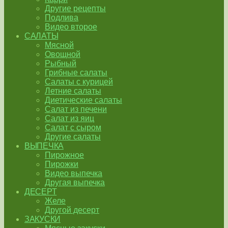
Другие рецепты
Подлива
Видео второе
САЛАТЫ
Мясной
Овощной
Рыбный
Грибные салаты
Салаты с курицей
Летние салаты
Диетические салаты
Салат из печени
Салат из яиц
Салат с сыром
Другие салаты
ВЫПЕЧКА
Пирожное
Пирожки
Видео выпечка
Другая выпечка
ДЕСЕРТ
Желе
Другой десерт
ЗАКУСКИ