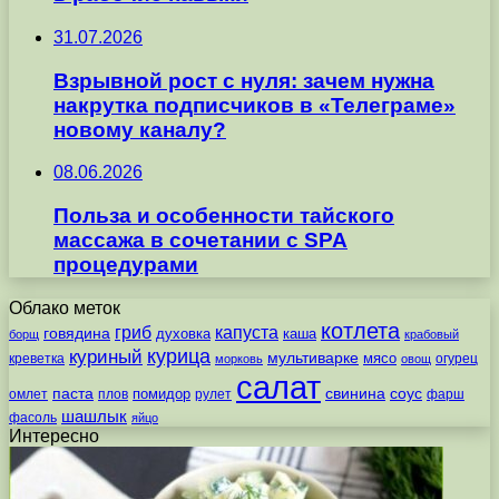
31.07.2026
Взрывной рост с нуля: зачем нужна
накрутка подписчиков в «Телеграме»
новому каналу?
08.06.2026
Польза и особенности тайского
массажа в сочетании с SPA
процедурами
Облако меток
котлета
гриб
капуста
говядина
духовка
каша
борщ
крабовый
курица
куриный
мультиварке
мясо
креветка
огурец
морковь
овощ
салат
паста
свинина
соус
помидор
омлет
плов
рулет
фарш
шашлык
фасоль
яйцо
Интересно