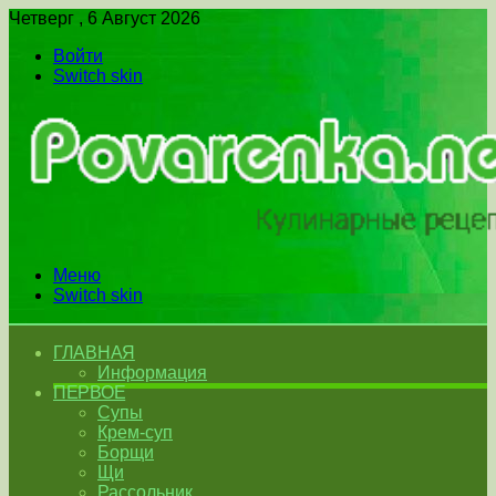
Четверг , 6 Август 2026
Войти
Switch skin
Меню
Switch skin
ГЛАВНАЯ
Информация
ПЕРВОЕ
Супы
Крем-суп
Борщи
Щи
Рассольник