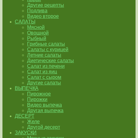
Другие рецепты
Подлива
Видео второе
САЛАТЫ
Мясной
Овощной
Рыбный
Грибные салаты
Салаты с курицей
Летние салаты
Диетические салаты
Салат из печени
Салат из яиц
Салат с сыром
Другие салаты
ВЫПЕЧКА
Пирожное
Пирожки
Видео выпечка
Другая выпечка
ДЕСЕРТ
Желе
Другой десерт
ЗАКУСКИ