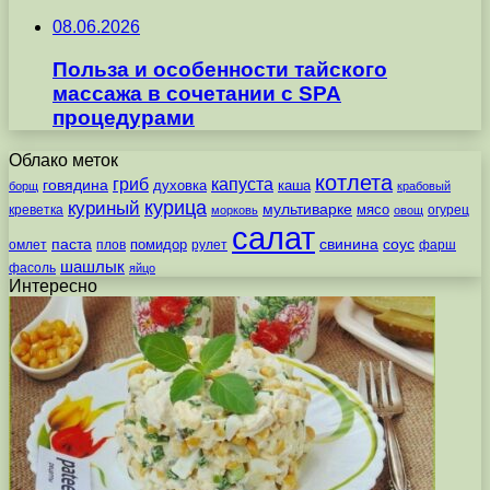
08.06.2026
Польза и особенности тайского
массажа в сочетании с SPA
процедурами
Облако меток
котлета
гриб
капуста
говядина
духовка
каша
борщ
крабовый
курица
куриный
мультиварке
мясо
креветка
огурец
морковь
овощ
салат
паста
свинина
соус
помидор
омлет
плов
рулет
фарш
шашлык
фасоль
яйцо
Интересно