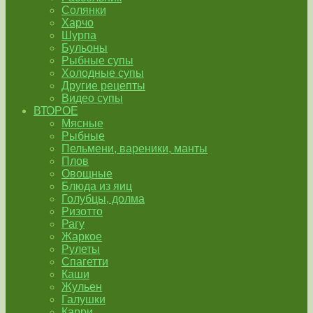
Солянки
Харчо
Шурпа
Бульоны
Рыбные супы
Холодные супы
Другие рецепты
Видео супы
ВТОРОЕ
Мясные
Рыбные
Пельмени, вареники, манты
Плов
Овощные
Блюда из яиц
Голубцы, долма
Ризотто
Рагу
Жаркое
Рулеты
Спагетти
Каши
Жульен
Галушки
Карри