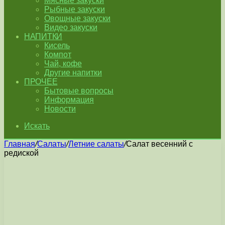
Мясные закуски
Рыбные закуски
Овощные закуски
Видео закуски
НАПИТКИ
Кисель
Компот
Чай, кофе
Другие напитки
ПРОЧЕЕ
Бытовые вопросы
Информация
Новости
Искать
Главная
/
Салаты
/
Летние салаты
/
Салат весенний с
редиской