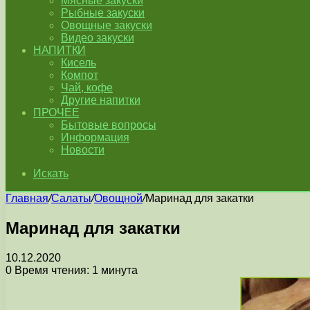
Мясные закуски
Рыбные закуски
Овощные закуски
Видео закуски
НАПИТКИ
Кисель
Компот
Чай, кофе
Другие напитки
ПРОЧЕЕ
Бытовые вопросы
Информация
Новости
Искать
Главная
/
Салаты
/
Овощной
/
Маринад для закатки
Маринад для закатки
10.12.2020
0
Время чтения: 1 минута