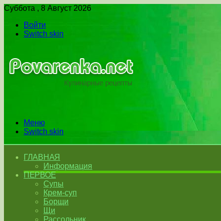
Суббота , 8 Август 2026
Войти
Switch skin
Меню
Switch skin
ГЛАВНАЯ
Информация
ПЕРВОЕ
Супы
Крем-суп
Борщи
Щи
Рассольник