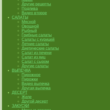
Другие рецепты
Подлива
Видео второе
САЛАТЫ
Мясной
Овощной
Рыбный
Грибные салаты
Салаты с курицей
Летние салаты
Диетические салаты
Салат из печени
Салат из яиц
Салат с сыром
Другие салаты
ВЫПЕЧКА
Пирожное
Пирожки
Видео выпечка
Другая выпечка
ДЕСЕРТ
Желе
Другой десерт
ЗАКУСКИ