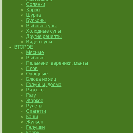
Солянки
Харчо
Шурпа
Бульоны
Рыбные супы
Холодные супы
Другие рецепты
Видео супы
ВТОРОЕ
Мясные
Рыбные
Пельмени, вареники, манты
Плов
Овощные
Блюда из яиц
Голубцы, долма
Ризотто
Рагу
Жаркое
Рулеты
Спагетти
Каши
Жульен
Галушки
Карри