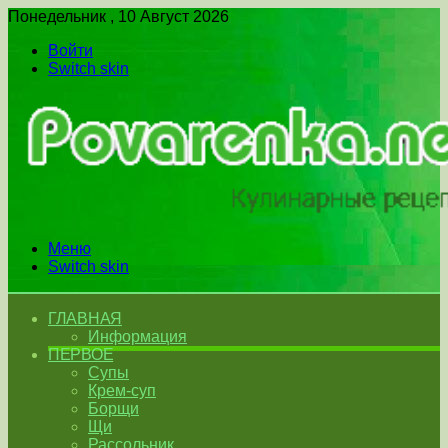
Понедельник , 10 Август 2026
Войти
Switch skin
Меню
Switch skin
ГЛАВНАЯ
Информация
ПЕРВОЕ
Супы
Крем-суп
Борщи
Щи
Рассольник