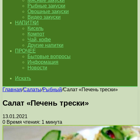
Мясные закуски
Рыбные закуски
Овощные закуски
Видео закуски
НАПИТКИ
Кисель
Компот
Чай, кофе
Другие напитки
ПРОЧЕЕ
Бытовые вопросы
Информация
Новости
Искать
Главная
/
Салаты
/
Рыбный
/
Салат «Печень трески»
Салат «Печень трески»
13.01.2021
0
Время чтения: 1 минута