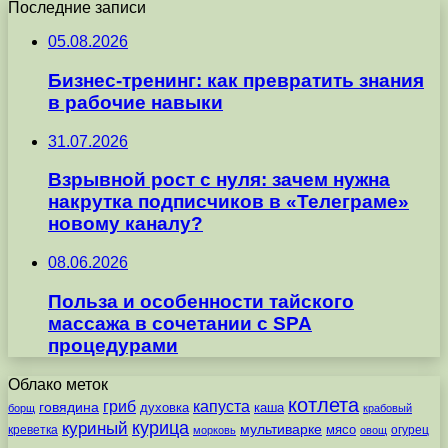
Последние записи
05.08.2026
Бизнес-тренинг: как превратить знания
в рабочие навыки
31.07.2026
Взрывной рост с нуля: зачем нужна
накрутка подписчиков в «Телеграме»
новому каналу?
08.06.2026
Польза и особенности тайского
массажа в сочетании с SPA
процедурами
Облако меток
котлета
гриб
капуста
говядина
духовка
каша
борщ
крабовый
курица
куриный
мультиварке
мясо
креветка
огурец
морковь
овощ