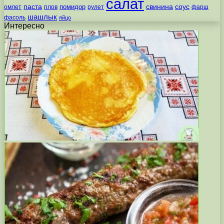
салат
паста
свинина
соус
помидор
омлет
плов
рулет
фарш
шашлык
фасоль
яйцо
Интересно