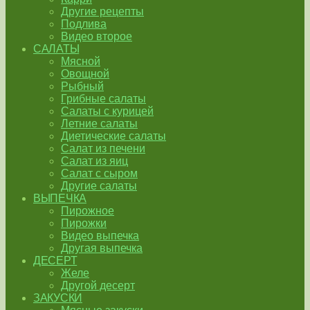
Другие рецепты
Подлива
Видео второе
САЛАТЫ
Мясной
Овощной
Рыбный
Грибные салаты
Салаты с курицей
Летние салаты
Диетические салаты
Салат из печени
Салат из яиц
Салат с сыром
Другие салаты
ВЫПЕЧКА
Пирожное
Пирожки
Видео выпечка
Другая выпечка
ДЕСЕРТ
Желе
Другой десерт
ЗАКУСКИ