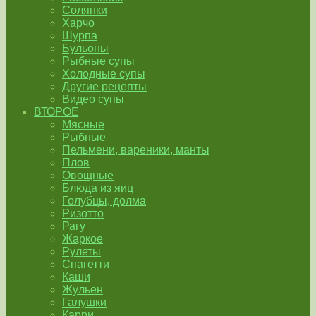
Солянки
Харчо
Шурпа
Бульоны
Рыбные супы
Холодные супы
Другие рецепты
Видео супы
ВТОРОЕ
Мясные
Рыбные
Пельмени, вареники, манты
Плов
Овощные
Блюда из яиц
Голубцы, долма
Ризотто
Рагу
Жаркое
Рулеты
Спагетти
Каши
Жульен
Галушки
Карри