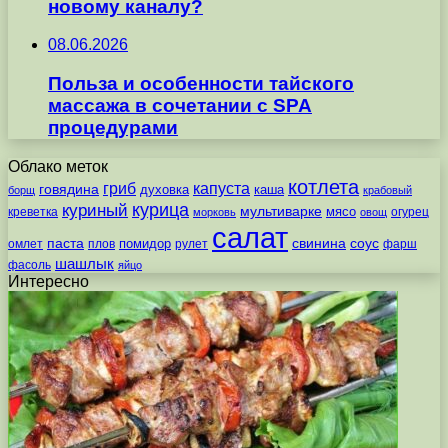
новому каналу?
08.06.2026
Польза и особенности тайского
массажа в сочетании с SPA
процедурами
Облако меток
котлета
гриб
капуста
говядина
духовка
каша
борщ
крабовый
курица
куриный
мультиварке
мясо
креветка
огурец
морковь
овощ
салат
паста
свинина
соус
помидор
омлет
плов
рулет
фарш
шашлык
фасоль
яйцо
Интересно