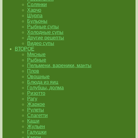
Солянки
Харчо
Шурпа
Бульоны
Рыбные супы
Холодные супы
Другие рецепты
Видео супы
ВТОРОЕ
Мясные
Рыбные
Пельмени, вареники, манты
Плов
Овощные
Блюда из яиц
Голубцы, долма
Ризотто
Рагу
Жаркое
Рулеты
Спагетти
Каши
Жульен
Галушки
Карри