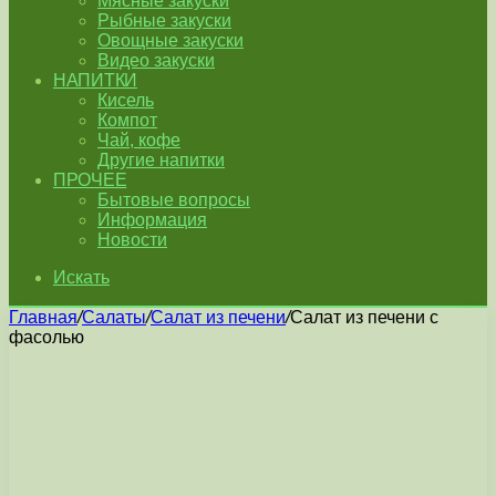
Мясные закуски
Рыбные закуски
Овощные закуски
Видео закуски
НАПИТКИ
Кисель
Компот
Чай, кофе
Другие напитки
ПРОЧЕЕ
Бытовые вопросы
Информация
Новости
Искать
Главная
/
Салаты
/
Салат из печени
/
Салат из печени с
фасолью