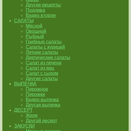
Другие рецепты
Подлива
Видео второе
САЛАТЫ
Мясной
Овощной
Рыбный
Грибные салаты
Салаты с курицей
Летние салаты
Диетические салаты
Салат из печени
Салат из яиц
Салат с сыром
Другие салаты
ВЫПЕЧКА
Пирожное
Пирожки
Видео выпечка
Другая выпечка
ДЕСЕРТ
Желе
Другой десерт
ЗАКУСКИ