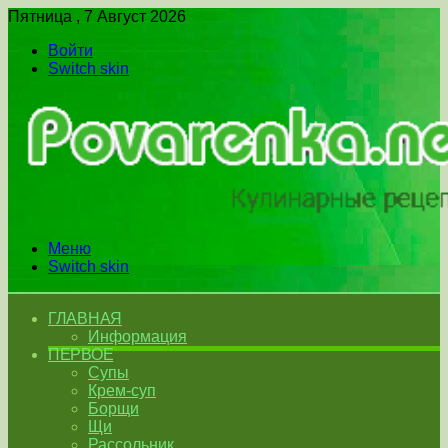
Пятница , 7 Август 2026
Войти
Switch skin
Меню
Switch skin
ГЛАВНАЯ
Информация
ПЕРВОЕ
Супы
Крем-суп
Борщи
Щи
Рассольник