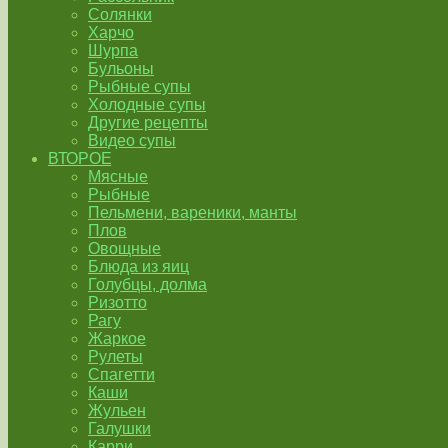
Солянки
Харчо
Шурпа
Бульоны
Рыбные супы
Холодные супы
Другие рецепты
Видео супы
ВТОРОЕ
Мясные
Рыбные
Пельмени, вареники, манты
Плов
Овощные
Блюда из яиц
Голубцы, долма
Ризотто
Рагу
Жаркое
Рулеты
Спагетти
Каши
Жульен
Галушки
Карри