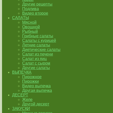
Другие рецепты
Подлива
Видео второе
САЛАТЫ
Мясной
Овощной
Рыбный
Грибные салаты
Салаты с курицей
Летние салаты
Диетические салаты
Салат из печени
Салат из яиц
Салат с сыром
Другие салаты
ВЫПЕЧКА
Пирожное
Пирожки
Видео выпечка
Другая выпечка
ДЕСЕРТ
Желе
Другой десерт
ЗАКУСКИ