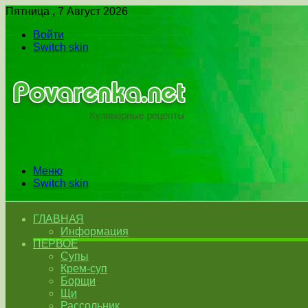
Пятница , 7 Август 2026
Войти
Switch skin
Меню
Switch skin
ГЛАВНАЯ
Информация
ПЕРВОЕ
Супы
Крем-суп
Борщи
Щи
Рассольник