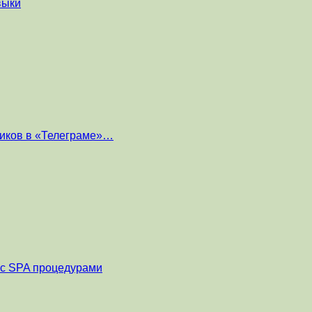
выки
чиков в «Телеграме»…
и с SPA процедурами