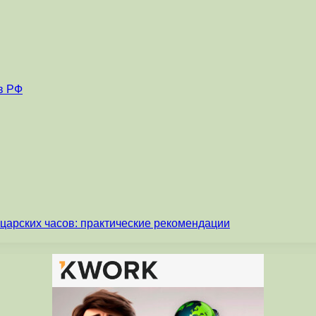
в РФ
царских часов: практические рекомендации