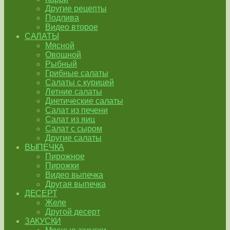
Другие рецепты
Подлива
Видео второе
САЛАТЫ
Мясной
Овощной
Рыбный
Грибные салаты
Салаты с курицей
Летние салаты
Диетические салаты
Салат из печени
Салат из яиц
Салат с сыром
Другие салаты
ВЫПЕЧКА
Пирожное
Пирожки
Видео выпечка
Другая выпечка
ДЕСЕРТ
Желе
Другой десерт
ЗАКУСКИ