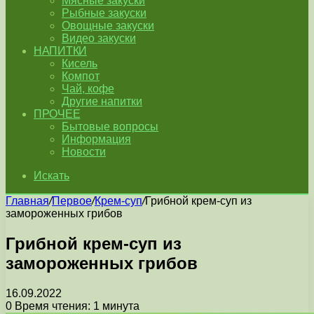
Мясные закуски
Рыбные закуски
Овощные закуски
Видео закуски
НАПИТКИ
Кисель
Компот
Чай, кофе
Другие напитки
ПРОЧЕЕ
Бытовые вопросы
Информация
Новости
Искать
Главная
/
Первое
/
Крем-суп
/
Грибной крем-суп из
замороженных грибов
Грибной крем-суп из
замороженных грибов
16.09.2022
0
Время чтения: 1 минута