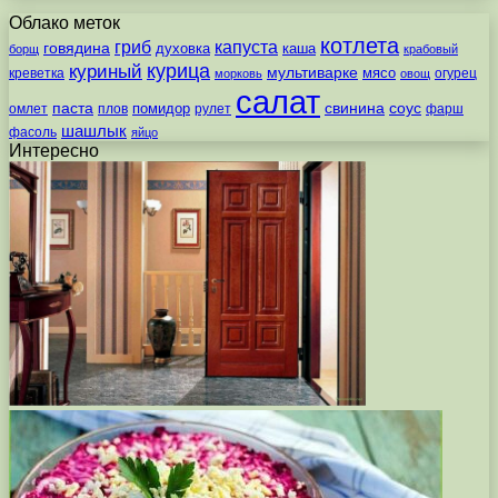
Облако меток
котлета
гриб
капуста
говядина
духовка
каша
борщ
крабовый
курица
куриный
мультиварке
мясо
креветка
огурец
морковь
овощ
салат
паста
свинина
соус
помидор
омлет
плов
рулет
фарш
шашлык
фасоль
яйцо
Интересно