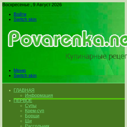
Воскресенье , 9 Август 2026
Войти
Switch skin
Меню
Switch skin
ГЛАВНАЯ
Информация
ПЕРВОЕ
Супы
Крем-суп
Борщи
Щи
Рассольник