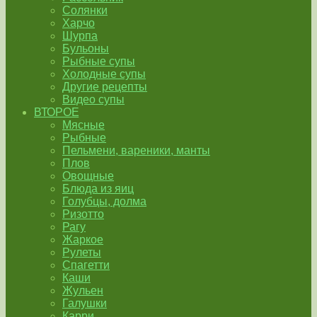
Солянки
Харчо
Шурпа
Бульоны
Рыбные супы
Холодные супы
Другие рецепты
Видео супы
ВТОРОЕ
Мясные
Рыбные
Пельмени, вареники, манты
Плов
Овощные
Блюда из яиц
Голубцы, долма
Ризотто
Рагу
Жаркое
Рулеты
Спагетти
Каши
Жульен
Галушки
Карри