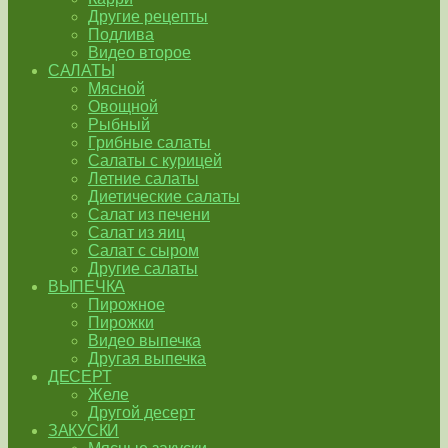
Другие рецепты
Подлива
Видео второе
САЛАТЫ
Мясной
Овощной
Рыбный
Грибные салаты
Салаты с курицей
Летние салаты
Диетические салаты
Салат из печени
Салат из яиц
Салат с сыром
Другие салаты
ВЫПЕЧКА
Пирожное
Пирожки
Видео выпечка
Другая выпечка
ДЕСЕРТ
Желе
Другой десерт
ЗАКУСКИ