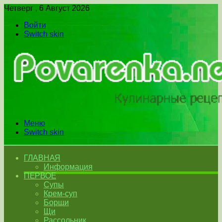
Четверг , 6 Август 2026
Войти
Switch skin
Меню
Switch skin
ГЛАВНАЯ
Информация
ПЕРВОЕ
Супы
Крем-суп
Борщи
Щи
Рассольник