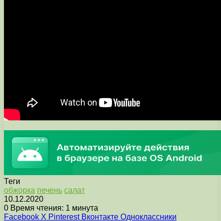
Теги
обжорка
печень
салат
10.12.2020
0
Время чтения: 1 минута
Facebook
X
Pinterest
Вконтакте
Одноклассники