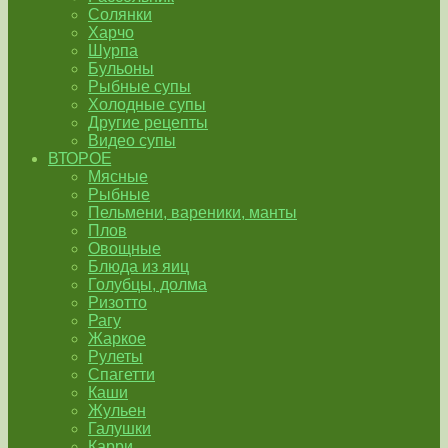
Солянки
Харчо
Шурпа
Бульоны
Рыбные супы
Холодные супы
Другие рецепты
Видео супы
ВТОРОЕ
Мясные
Рыбные
Пельмени, вареники, манты
Плов
Овощные
Блюда из яиц
Голубцы, долма
Ризотто
Рагу
Жаркое
Рулеты
Спагетти
Каши
Жульен
Галушки
Карри