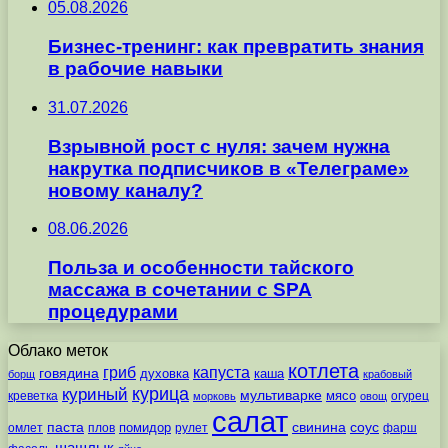
05.08.2026
Бизнес-тренинг: как превратить знания
в рабочие навыки
31.07.2026
Взрывной рост с нуля: зачем нужна
накрутка подписчиков в «Телеграме»
новому каналу?
08.06.2026
Польза и особенности тайского
массажа в сочетании с SPA
процедурами
Облако меток
котлета
гриб
капуста
говядина
духовка
каша
борщ
крабовый
курица
куриный
мультиварке
мясо
креветка
огурец
морковь
овощ
салат
паста
свинина
соус
помидор
омлет
плов
рулет
фарш
шашлык