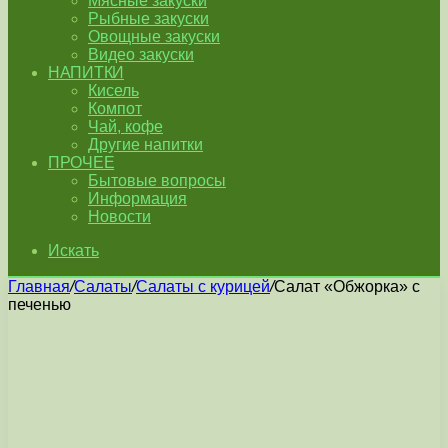
Мясные закуски
Рыбные закуски
Овощные закуски
Видео закуски
НАПИТКИ
Кисель
Компот
Чай, кофе
Другие напитки
ПРОЧЕЕ
Бытовые вопросы
Информация
Новости
Искать
Главная
/
Салаты
/
Салаты с курицей
/
Салат «Обжорка» с
печенью