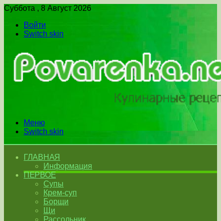
Суббота , 8 Август 2026
Войти
Switch skin
Меню
Switch skin
ГЛАВНАЯ
Информация
ПЕРВОЕ
Супы
Крем-суп
Борщи
Щи
Рассольник