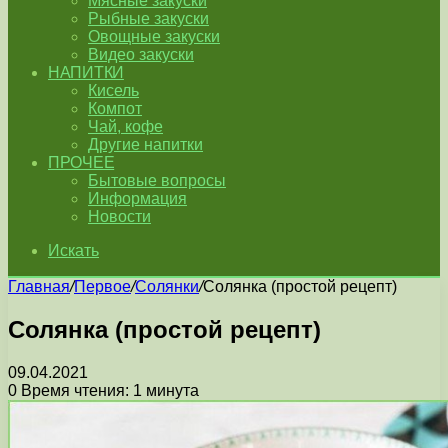
Мясные закуски
Рыбные закуски
Овощные закуски
Видео закуски
НАПИТКИ
Кисель
Компот
Чай, кофе
Другие напитки
ПРОЧЕЕ
Бытовые вопросы
Информация
Новости
Искать
Главная
/
Первое
/
Солянки
/
Солянка (простой рецепт)
Солянка (простой рецепт)
09.04.2021
0
Время чтения: 1 минута