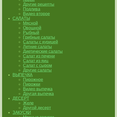
Другие рецепты
Подлива
Видео второе
САЛАТЫ
Мясной
Овощной
Рыбный
Грибные салаты
Салаты с курицей
Летние салаты
Диетические салаты
Салат из печени
Салат из яиц
Салат с сыром
Другие салаты
ВЫПЕЧКА
Пирожное
Пирожки
Видео выпечка
Другая выпечка
ДЕСЕРТ
Желе
Другой десерт
ЗАКУСКИ