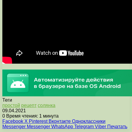
Теги
простой
рецепт
солянка
09.04.2021
0
Время чтения: 1 минута
Facebook
X
Pinterest
Вконтакте
Одноклассники
Messenger
Messenger
WhatsApp
Telegram
Viber
Печатать