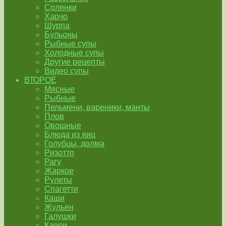
Солянки
Харчо
Шурпа
Бульоны
Рыбные супы
Холодные супы
Другие рецепты
Видео супы
ВТОРОЕ
Мясные
Рыбные
Пельмени, вареники, манты
Плов
Овощные
Блюда из яиц
Голубцы, долма
Ризотто
Рагу
Жаркое
Рулеты
Спагетти
Каши
Жульен
Галушки
Карри