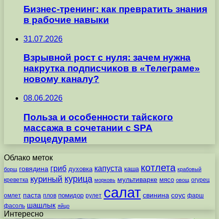
Бизнес-тренинг: как превратить знания
в рабочие навыки
31.07.2026
Взрывной рост с нуля: зачем нужна
накрутка подписчиков в «Телеграме»
новому каналу?
08.06.2026
Польза и особенности тайского
массажа в сочетании с SPA
процедурами
Облако меток
котлета
гриб
капуста
говядина
духовка
каша
борщ
крабовый
курица
куриный
мультиварке
мясо
креветка
огурец
морковь
овощ
салат
паста
свинина
соус
помидор
омлет
плов
рулет
фарш
шашлык
фасоль
яйцо
Интересно