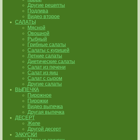
Другие рецепты
Подлива
Видео второе
САЛАТЫ
Мясной
Овощной
Рыбный
Грибные салаты
Салаты с курицей
Летние салаты
Диетические салаты
Салат из печени
Салат из яиц
Салат с сыром
Другие салаты
ВЫПЕЧКА
Пирожное
Пирожки
Видео выпечка
Другая выпечка
ДЕСЕРТ
Желе
Другой десерт
ЗАКУСКИ