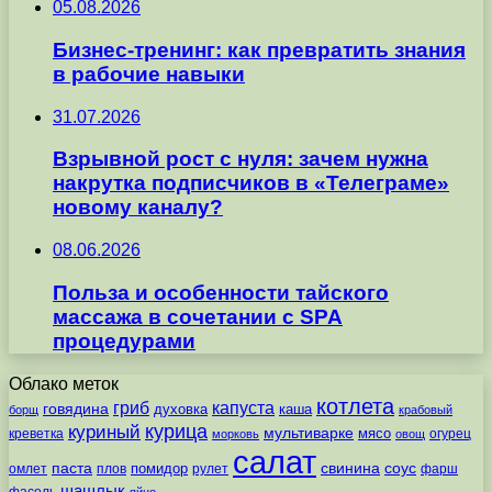
05.08.2026
Бизнес-тренинг: как превратить знания
в рабочие навыки
31.07.2026
Взрывной рост с нуля: зачем нужна
накрутка подписчиков в «Телеграме»
новому каналу?
08.06.2026
Польза и особенности тайского
массажа в сочетании с SPA
процедурами
Облако меток
котлета
гриб
капуста
говядина
духовка
каша
борщ
крабовый
курица
куриный
мультиварке
мясо
креветка
огурец
морковь
овощ
салат
паста
свинина
соус
помидор
омлет
плов
рулет
фарш
шашлык
фасоль
яйцо