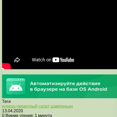
Теги
курица
пикантный
салат
шампиньон
13.04.2020
0
Время чтения: 1 минута