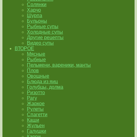
Солянки
Харчо
Шурпа
Бульоны
Рыбные супы
Холодные супы
Другие рецепты
Видео супы
ВТОРОЕ
Мясные
Рыбные
Пельмени, вареники, манты
Плов
Овощные
Блюда из яиц
Голубцы, долма
Ризотто
Рагу
Жаркое
Рулеты
Спагетти
Каши
Жульен
Галушки
Карри