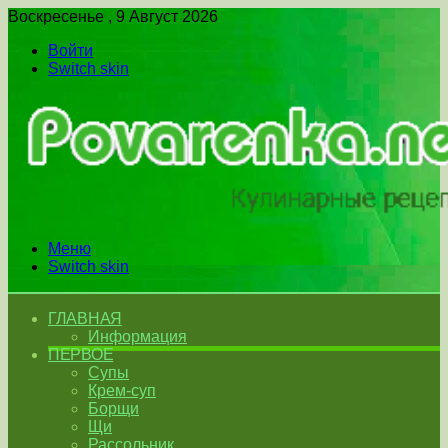
Воскресенье , 9 Август 2026
Войти
Switch skin
Меню
Switch skin
ГЛАВНАЯ
Информация
ПЕРВОЕ
Супы
Крем-суп
Борщи
Щи
Рассольник