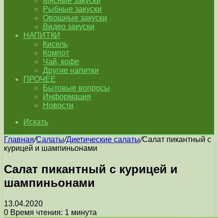
Мясные закуски
Рыбные закуски
Овощные закуски
Видео закуски
НАПИТКИ
Кисель
Компот
Чай, кофе
Другие напитки
ПРОЧЕЕ
Бытовые вопросы
Информация
Новости
Искать
Главная
/
Салаты
/
Диетические салаты
/
Салат пикантный с
курицей и шампиньонами
Салат пикантный с курицей и
шампиньонами
13.04.2020
0
Время чтения: 1 минута