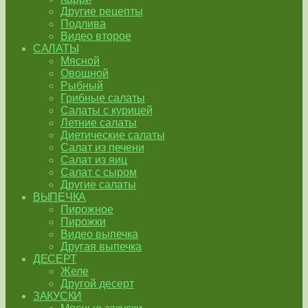
Другие рецепты
Подлива
Видео второе
САЛАТЫ
Мясной
Овощной
Рыбный
Грибные салаты
Салаты с курицей
Летние салаты
Диетические салаты
Салат из печени
Салат из яиц
Салат с сыром
Другие салаты
ВЫПЕЧКА
Пирожное
Пирожки
Видео выпечка
Другая выпечка
ДЕСЕРТ
Желе
Другой десерт
ЗАКУСКИ