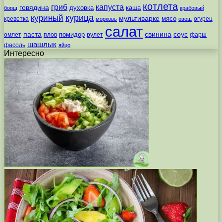
котлета
гриб
капуста
говядина
духовка
каша
борщ
крабовый
курица
куриный
мультиварке
мясо
креветка
огурец
морковь
овощ
салат
паста
свинина
соус
помидор
омлет
плов
рулет
фарш
шашлык
фасоль
яйцо
Интересно