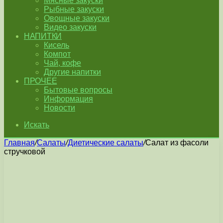
Мясные закуски
Рыбные закуски
Овощные закуски
Видео закуски
НАПИТКИ
Кисель
Компот
Чай, кофе
Другие напитки
ПРОЧЕЕ
Бытовые вопросы
Информация
Новости
Искать
Главная
/
Салаты
/
Диетические салаты
/
Салат из фасоли
стручковой