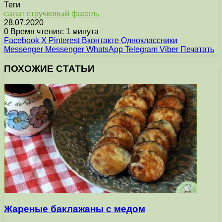
Теги
салат
стручковый
фасоль
28.07.2020
0
Время чтения: 1 минута
Facebook
X
Pinterest
Вконтакте
Одноклассники
Messenger
Messenger
WhatsApp
Telegram
Viber
Печатать
ПОХОЖИЕ СТАТЬИ
Жареные баклажаны с медом