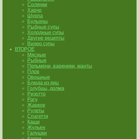
Солянки
Харчо
Шурпа
Бульоны
Рыбные супы
Холодные супы
Другие рецепты
Видео супы
ВТОРОЕ
Мясные
Рыбные
Пельмени, вареники, манты
Плов
Овощные
Блюда из яиц
Голубцы, долма
Ризотто
Рагу
Жаркое
Рулеты
Спагетти
Каши
Жульен
Галушки
Карри