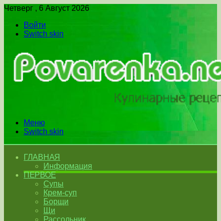
Четверг , 6 Август 2026
Войти
Switch skin
Меню
Switch skin
ГЛАВНАЯ
Информация
ПЕРВОЕ
Супы
Крем-суп
Борщи
Щи
Рассольник