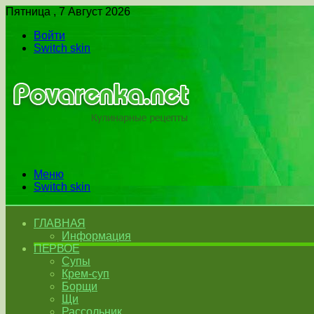
Пятница , 7 Август 2026
Войти
Switch skin
Меню
Switch skin
ГЛАВНАЯ
Информация
ПЕРВОЕ
Супы
Крем-суп
Борщи
Щи
Рассольник