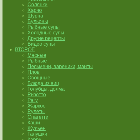
Солянки
Харчо
Шурпа
Бульоны
Рыбные супы
Холодные супы
Другие рецепты
Видео супы
ВТОРОЕ
Мясные
Рыбные
Пельмени, вареники, манты
Плов
Овощные
Блюда из яиц
Голубцы, долма
Ризотто
Рагу
Жаркое
Рулеты
Спагетти
Каши
Жульен
Галушки
Карри