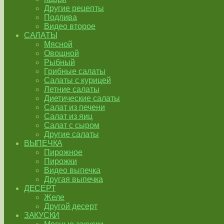
Другие рецепты
Подлива
Видео второе
САЛАТЫ
Мясной
Овощной
Рыбный
Грибные салаты
Салаты с курицей
Летние салаты
Диетические салаты
Салат из печени
Салат из яиц
Салат с сыром
Другие салаты
ВЫПЕЧКА
Пирожное
Пирожки
Видео выпечка
Другая выпечка
ДЕСЕРТ
Желе
Другой десерт
ЗАКУСКИ