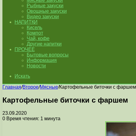
Мясные закуски
Рыбные закуски
Овощные закуски
Видео закуски
НАПИТКИ
Кисель
Компот
Чай, кофе
Другие напитки
ПРОЧЕЕ
Бытовые вопросы
Информация
Новости
Искать
Главная
/
Второе
/
Мясные
/
Картофельные биточки с фаршем
Картофельные биточки с фаршем
23.09.2020
0
Время чтения: 1 минута