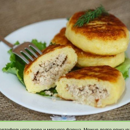
ртофельного пюре и мясного фарша. Можно долго описыват