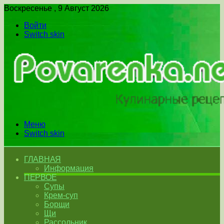
Воскресенье , 9 Август 2026
Войти
Switch skin
Меню
Switch skin
ГЛАВНАЯ
Информация
ПЕРВОЕ
Супы
Крем-суп
Борщи
Щи
Рассольник