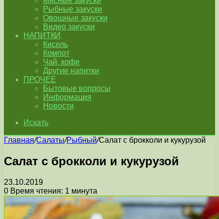
Мясные закуски
Рыбные закуски
Овощные закуски
Видео закуски
НАПИТКИ
Кисель
Компот
Чай, кофе
Другие напитки
ПРОЧЕЕ
Бытовые вопросы
Информация
Новости
Искать
Главная
/
Салаты
/
Рыбный
/
Салат с брокколи и кукурузой
Салат с брокколи и кукурузой
23.10.2019
0
Время чтения: 1 минута