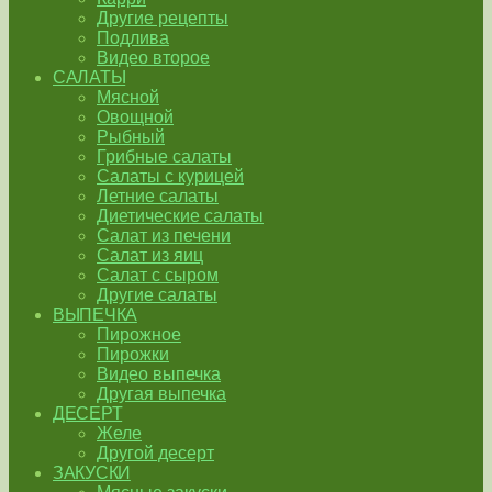
Другие рецепты
Подлива
Видео второе
САЛАТЫ
Мясной
Овощной
Рыбный
Грибные салаты
Салаты с курицей
Летние салаты
Диетические салаты
Салат из печени
Салат из яиц
Салат с сыром
Другие салаты
ВЫПЕЧКА
Пирожное
Пирожки
Видео выпечка
Другая выпечка
ДЕСЕРТ
Желе
Другой десерт
ЗАКУСКИ