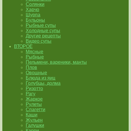
Солянки
Харчо
Шурпа
Бульоны
Рыбные супы
Холодные супы
Другие рецепты
Видео супы
ВТОРОЕ
Мясные
Рыбные
Пельмени, вареники, манты
Плов
Овощные
Блюда из яиц
Голубцы, долма
Ризотто
Рагу
Жаркое
Рулеты
Спагетти
Каши
Жульен
Галушки
Карри