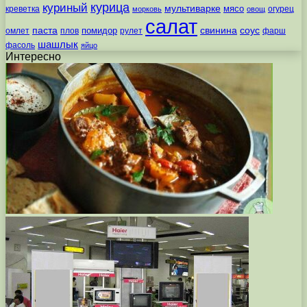
курица
куриный
мультиварке
мясо
креветка
огурец
морковь
овощ
салат
паста
свинина
соус
помидор
омлет
плов
рулет
фарш
шашлык
фасоль
яйцо
Интересно