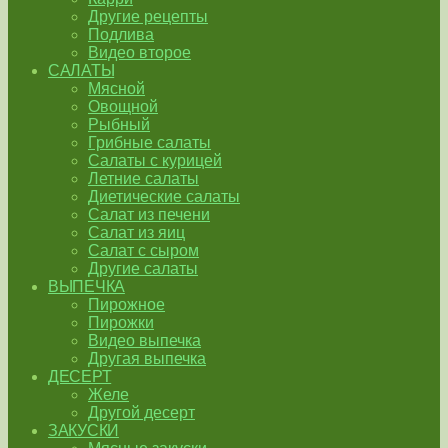
Другие рецепты
Подлива
Видео второе
САЛАТЫ
Мясной
Овощной
Рыбный
Грибные салаты
Салаты с курицей
Летние салаты
Диетические салаты
Салат из печени
Салат из яиц
Салат с сыром
Другие салаты
ВЫПЕЧКА
Пирожное
Пирожки
Видео выпечка
Другая выпечка
ДЕСЕРТ
Желе
Другой десерт
ЗАКУСКИ