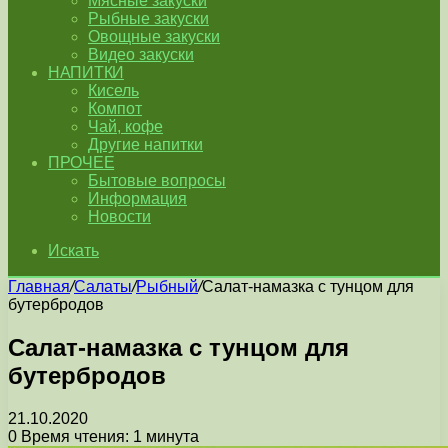
Мясные закуски
Рыбные закуски
Овощные закуски
Видео закуски
НАПИТКИ
Кисель
Компот
Чай, кофе
Другие напитки
ПРОЧЕЕ
Бытовые вопросы
Информация
Новости
Искать
Главная
/
Салаты
/
Рыбный
/
Салат-намазка с тунцом для
бутербродов
Салат-намазка с тунцом для
бутербродов
21.10.2020
0
Время чтения: 1 минута