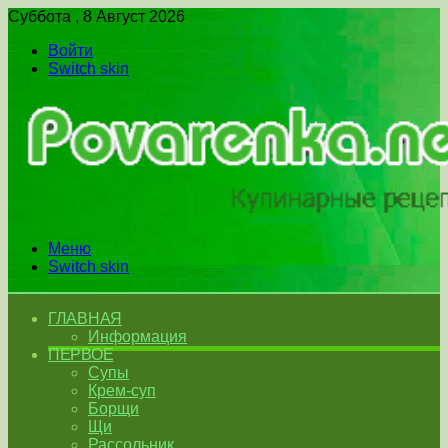
Суббота , 8 Август 2026
Войти
Switch skin
Меню
Switch skin
ГЛАВНАЯ
Информация
ПЕРВОЕ
Супы
Крем-суп
Борщи
Щи
Рассольник