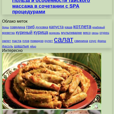
Польза и особенности тайского
массажа в сочетании с SPA
процедурами
Облако меток
котлета
гриб
капуста
говядина
духовка
каша
борщ
крабовый
курица
куриный
мультиварке
мясо
креветка
огурец
морковь
овощ
салат
паста
свинина
соус
помидор
омлет
плов
рулет
фарш
шашлык
фасоль
яйцо
Интересно