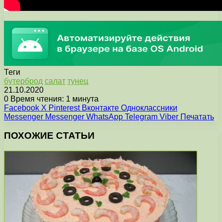
Теги
бутерброд
салат
тунец
21.10.2020
0
Время чтения: 1 минута
Facebook
X
Pinterest
Вконтакте
Одноклассники
Messenger
Messenger
WhatsApp
Telegram
Viber
Печатать
ПОХОЖИЕ СТАТЬИ