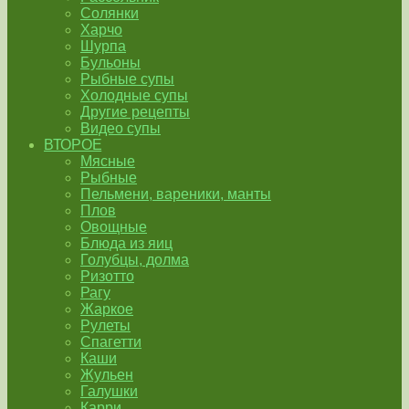
Солянки
Харчо
Шурпа
Бульоны
Рыбные супы
Холодные супы
Другие рецепты
Видео супы
ВТОРОЕ
Мясные
Рыбные
Пельмени, вареники, манты
Плов
Овощные
Блюда из яиц
Голубцы, долма
Ризотто
Рагу
Жаркое
Рулеты
Спагетти
Каши
Жульен
Галушки
Карри