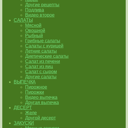
Другие рецепты
Подлива
Видео второе
САЛАТЫ
Мясной
Овощной
Рыбный
Грибные салаты
Салаты с курицей
Летние салаты
Диетические салаты
Салат из печени
Салат из яиц
Салат с сыром
Другие салаты
ВЫПЕЧКА
Пирожное
Пирожки
Видео выпечка
Другая выпечка
ДЕСЕРТ
Желе
Другой десерт
ЗАКУСКИ