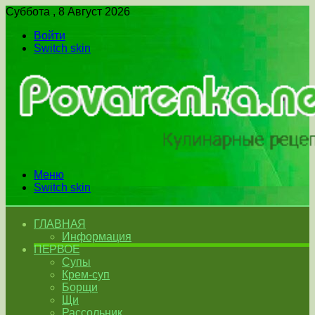
Суббота , 8 Август 2026
Войти
Switch skin
Меню
Switch skin
ГЛАВНАЯ
Информация
ПЕРВОЕ
Супы
Крем-суп
Борщи
Щи
Рассольник