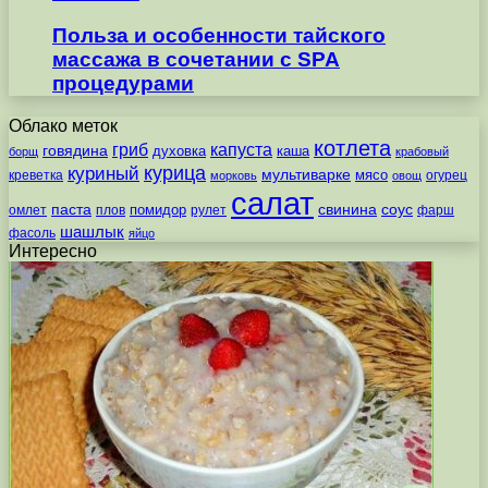
Польза и особенности тайского
массажа в сочетании с SPA
процедурами
Облако меток
котлета
гриб
капуста
говядина
духовка
каша
борщ
крабовый
курица
куриный
мультиварке
мясо
креветка
огурец
морковь
овощ
салат
паста
свинина
соус
помидор
омлет
плов
рулет
фарш
шашлык
фасоль
яйцо
Интересно