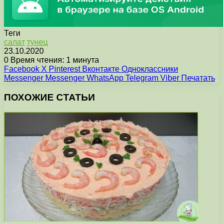
Теги
салат
тунец
23.10.2020
0
Время чтения: 1 минута
Facebook
X
Pinterest
Вконтакте
Одноклассники
Messenger
Messenger
WhatsApp
Telegram
Viber
Печатать
ПОХОЖИЕ СТАТЬИ