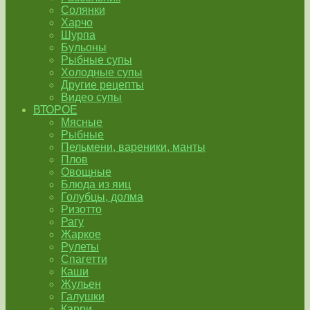
Солянки
Харчо
Шурпа
Бульоны
Рыбные супы
Холодные супы
Другие рецепты
Видео супы
ВТОРОЕ
Мясные
Рыбные
Пельмени, вареники, манты
Плов
Овощные
Блюда из яиц
Голубцы, долма
Ризотто
Рагу
Жаркое
Рулеты
Спагетти
Каши
Жульен
Галушки
Карри