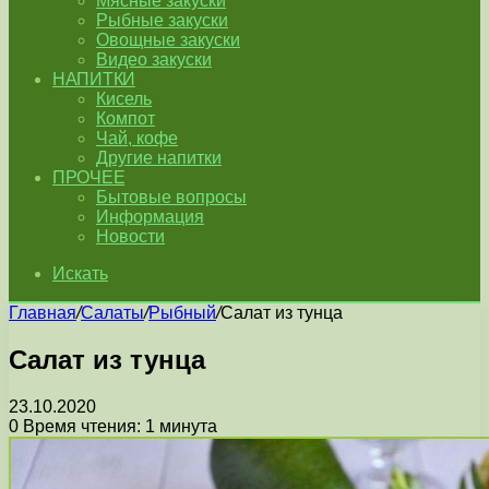
Мясные закуски
Рыбные закуски
Овощные закуски
Видео закуски
НАПИТКИ
Кисель
Компот
Чай, кофе
Другие напитки
ПРОЧЕЕ
Бытовые вопросы
Информация
Новости
Искать
Главная
/
Салаты
/
Рыбный
/
Салат из тунца
Салат из тунца
23.10.2020
0
Время чтения: 1 минута