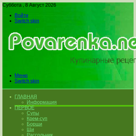
Суббота , 8 Август 2026
Войти
Switch skin
Меню
Switch skin
ГЛАВНАЯ
Информация
ПЕРВОЕ
Супы
Крем-суп
Борщи
Щи
Рассольник