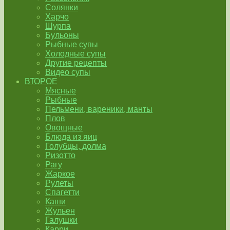
Солянки
Харчо
Шурпа
Бульоны
Рыбные супы
Холодные супы
Другие рецепты
Видео супы
ВТОРОЕ
Мясные
Рыбные
Пельмени, вареники, манты
Плов
Овощные
Блюда из яиц
Голубцы, долма
Ризотто
Рагу
Жаркое
Рулеты
Спагетти
Каши
Жульен
Галушки
Карри