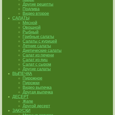
Другие рецепты
Подлива
Видео второе
САЛАТЫ
Мясной
Овощной
Рыбный
Грибные салаты
Салаты с курицей
Летние салаты
Диетические салаты
Салат из печени
Салат из яиц
Салат с сыром
Другие салаты
ВЫПЕЧКА
Пирожное
Пирожки
Видео выпечка
Другая выпечка
ДЕСЕРТ
Желе
Другой десерт
ЗАКУСКИ