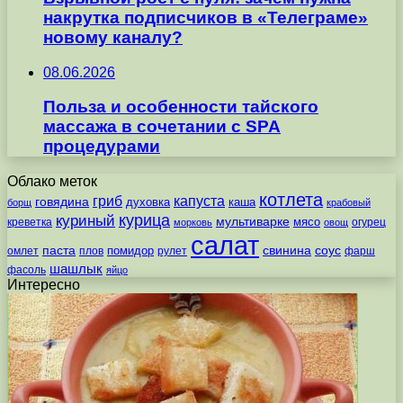
накрутка подписчиков в «Телеграме»
новому каналу?
08.06.2026
Польза и особенности тайского
массажа в сочетании с SPA
процедурами
Облако меток
котлета
гриб
капуста
говядина
духовка
каша
борщ
крабовый
курица
куриный
мультиварке
мясо
креветка
огурец
морковь
овощ
салат
паста
свинина
соус
помидор
омлет
плов
рулет
фарш
шашлык
фасоль
яйцо
Интересно