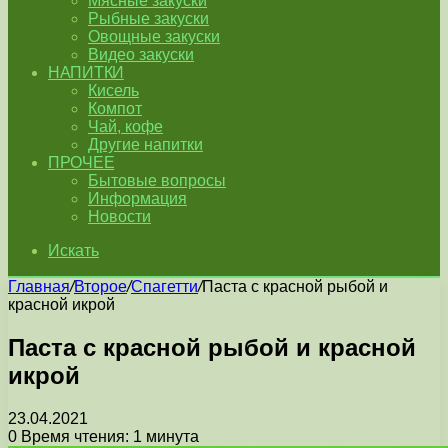
Мясные закуски
Рыбные закуски
Овощные закуски
Видео закуски
НАПИТКИ
Кисель
Компот
Чай, кофе
Другие напитки
ПРОЧЕЕ
Бытовые вопросы
Информация
Новости
Искать
Главная
/
Второе
/
Спагетти
/
Паста с красной рыбой и
красной икрой
Паста с красной рыбой и красной
икрой
23.04.2021
0
Время чтения: 1 минута