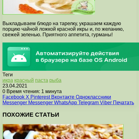
Выкладываем блюдо на тарелку, украшаем каждую
порцию чайной ложкой красной икры и, по желанию,
свежей зеленью. Приятного аппетита, гурманы!
Теги
икра
красный
паста
рыба
23.04.2021
0
Время чтения: 1 минута
Facebook
X
Pinterest
Вконтакте
Одноклассники
Messenger
Messenger
WhatsApp
Telegram
Viber
Печатать
ПОХОЖИЕ СТАТЬИ