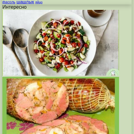
шашлык
фасоль
яйцо
Интересно