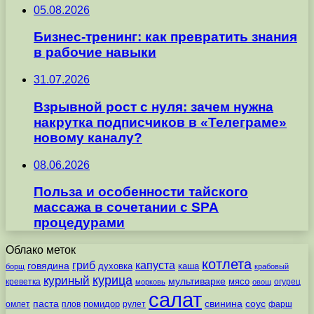
05.08.2026
Бизнес-тренинг: как превратить знания
в рабочие навыки
31.07.2026
Взрывной рост с нуля: зачем нужна
накрутка подписчиков в «Телеграме»
новому каналу?
08.06.2026
Польза и особенности тайского
массажа в сочетании с SPA
процедурами
Облако меток
котлета
гриб
капуста
говядина
духовка
каша
борщ
крабовый
курица
куриный
мультиварке
мясо
креветка
огурец
морковь
овощ
салат
паста
свинина
соус
помидор
омлет
плов
рулет
фарш