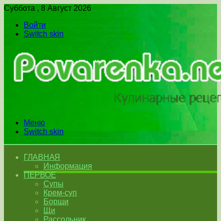
Суббота , 8 Август 2026
Войти
Switch skin
Меню
Switch skin
ГЛАВНАЯ
Информация
ПЕРВОЕ
Супы
Крем-суп
Борщи
Щи
Рассольник