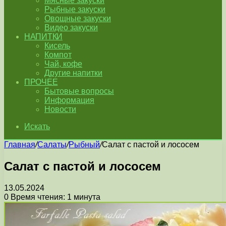
Мясные закуски
Рыбные закуски
Овощные закуски
Видео закуски
НАПИТКИ
Кисель
Компот
Чай, кофе
Другие напитки
ПРОЧЕЕ
Бытовые вопросы
Информация
Новости
Искать
Главная
/
Салаты
/
Рыбный
/
Салат с пастой и лососем
Салат с пастой и лососем
13.05.2024
0
Время чтения: 1 минута