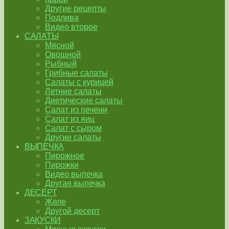
Другие рецепты
Подлива
Видео второе
САЛАТЫ
Мясной
Овощной
Рыбный
Грибные салаты
Салаты с курицей
Летние салаты
Диетические салаты
Салат из печени
Салат из яиц
Салат с сыром
Другие салаты
ВЫПЕЧКА
Пирожное
Пирожки
Видео выпечка
Другая выпечка
ДЕСЕРТ
Желе
Другой десерт
ЗАКУСКИ