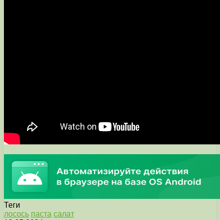
Теги
лосось
паста
салат