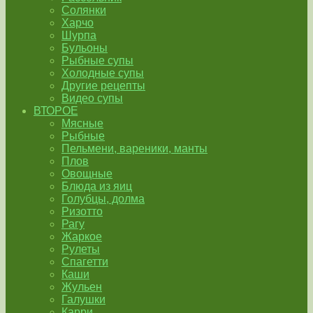
Солянки
Харчо
Шурпа
Бульоны
Рыбные супы
Холодные супы
Другие рецепты
Видео супы
ВТОРОЕ
Мясные
Рыбные
Пельмени, вареники, манты
Плов
Овощные
Блюда из яиц
Голубцы, долма
Ризотто
Рагу
Жаркое
Рулеты
Спагетти
Каши
Жульен
Галушки
Карри