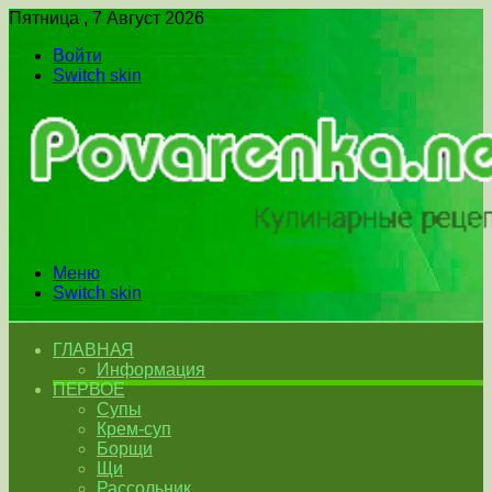
Пятница , 7 Август 2026
Войти
Switch skin
Меню
Switch skin
ГЛАВНАЯ
Информация
ПЕРВОЕ
Супы
Крем-суп
Борщи
Щи
Рассольник