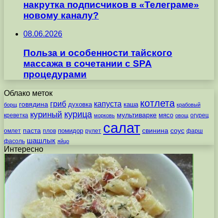
накрутка подписчиков в «Телеграме»
новому каналу?
08.06.2026
Польза и особенности тайского
массажа в сочетании с SPA
процедурами
Облако меток
котлета
гриб
капуста
говядина
духовка
каша
борщ
крабовый
курица
куриный
мультиварке
мясо
креветка
огурец
морковь
овощ
салат
паста
свинина
соус
помидор
омлет
плов
рулет
фарш
шашлык
фасоль
яйцо
Интересно