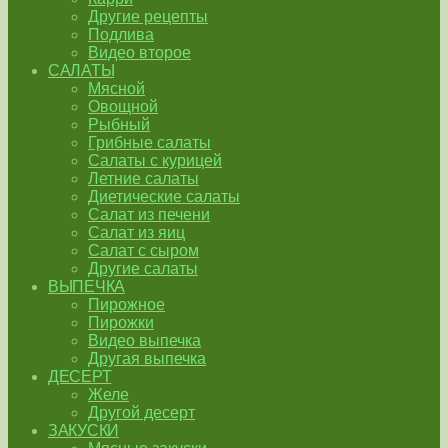
Другие рецепты
Подлива
Видео второе
САЛАТЫ
Мясной
Овощной
Рыбный
Грибные салаты
Салаты с курицей
Летние салаты
Диетические салаты
Салат из печени
Салат из яиц
Салат с сыром
Другие салаты
ВЫПЕЧКА
Пирожное
Пирожки
Видео выпечка
Другая выпечка
ДЕСЕРТ
Желе
Другой десерт
ЗАКУСКИ