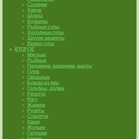
Солянки
Харчо
Шурпа
Бульоны
Рыбные супы
Холодные супы
Другие рецепты
Видео супы
ВТОРОЕ
Мясные
Рыбные
Пельмени, вареники, манты
Плов
Овощные
Блюда из яиц
Голубцы, долма
Ризотто
Рагу
Жаркое
Рулеты
Спагетти
Каши
Жульен
Галушки
Карри