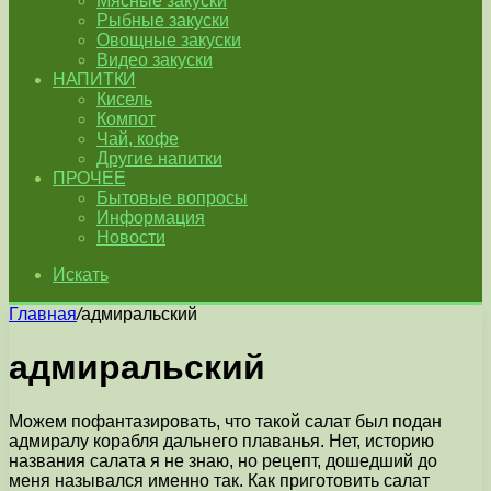
Мясные закуски
Рыбные закуски
Овощные закуски
Видео закуски
НАПИТКИ
Кисель
Компот
Чай, кофе
Другие напитки
ПРОЧЕЕ
Бытовые вопросы
Информация
Новости
Искать
Главная
/
адмиральский
адмиральский
Можем пофантазировать, что такой салат был подан
адмиралу корабля дальнего плаванья. Нет, историю
названия салата я не знаю, но рецепт, дошедший до
меня назывался именно так. Как приготовить салат