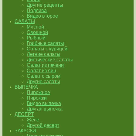
Другие рецепты
Подлива
Видео второе
САЛАТЫ
Мясной
Овощной
Рыбный
Грибные салаты
Салаты с курицей
Летние салаты
Диетические салаты
Салат из печени
Салат из яиц
Салат с сыром
Другие салаты
ВЫПЕЧКА
Пирожное
Пирожки
Видео выпечка
Другая выпечка
ДЕСЕРТ
Желе
Другой десерт
ЗАКУСКИ