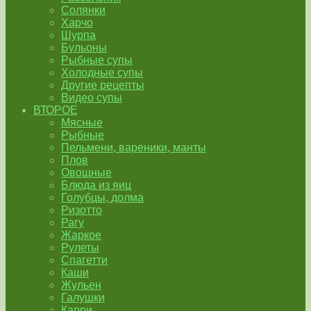
Солянки
Харчо
Шурпа
Бульоны
Рыбные супы
Холодные супы
Другие рецепты
Видео супы
ВТОРОЕ
Мясные
Рыбные
Пельмени, вареники, манты
Плов
Овощные
Блюда из яиц
Голубцы, долма
Ризотто
Рагу
Жаркое
Рулеты
Спагетти
Каши
Жульен
Галушки
Карри