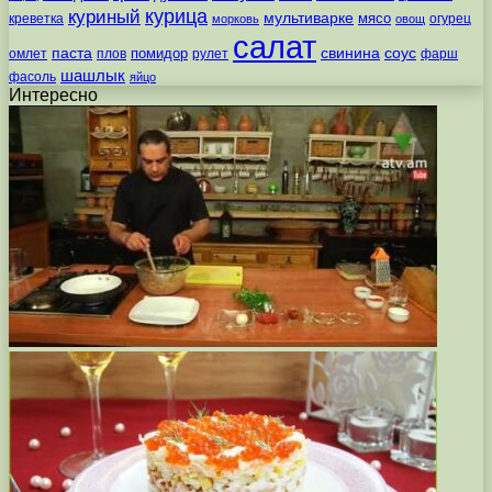
курица
куриный
мультиварке
мясо
креветка
огурец
морковь
овощ
салат
паста
свинина
соус
помидор
омлет
плов
рулет
фарш
шашлык
фасоль
яйцо
Интересно