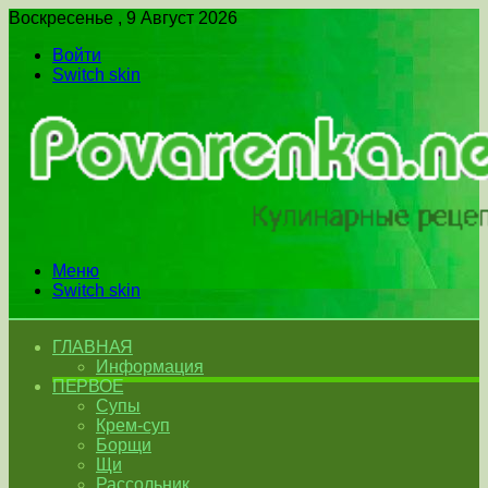
Воскресенье , 9 Август 2026
Войти
Switch skin
Меню
Switch skin
ГЛАВНАЯ
Информация
ПЕРВОЕ
Супы
Крем-суп
Борщи
Щи
Рассольник