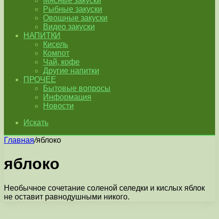
Мясные закуски
Рыбные закуски
Овощные закуски
Видео закуски
НАПИТКИ
Кисель
Компот
Чай, кофе
Другие напитки
ПРОЧЕЕ
Бытовые вопросы
Информация
Новости
Искать
Главная
/
яблоко
яблоко
Необычное сочетание соленой селедки и кислых яблок
не оставит равнодушными никого.