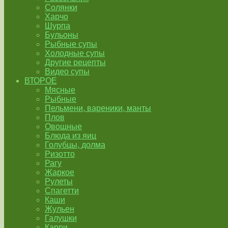
Солянки
Харчо
Шурпа
Бульоны
Рыбные супы
Холодные супы
Другие рецепты
Видео супы
ВТОРОЕ
Мясные
Рыбные
Пельмени, вареники, манты
Плов
Овощные
Блюда из яиц
Голубцы, долма
Ризотто
Рагу
Жаркое
Рулеты
Спагетти
Каши
Жульен
Галушки
Карри