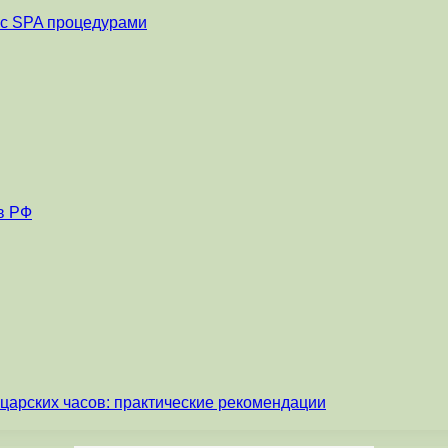
и с SPA процедурами
в РФ
царских часов: практические рекомендации