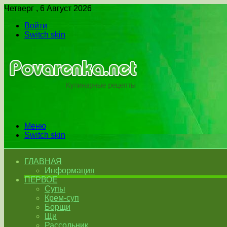
Четверг , 6 Август 2026
Войти
Switch skin
Меню
Switch skin
ГЛАВНАЯ
Информация
ПЕРВОЕ
Супы
Крем-суп
Борщи
Щи
Рассольник