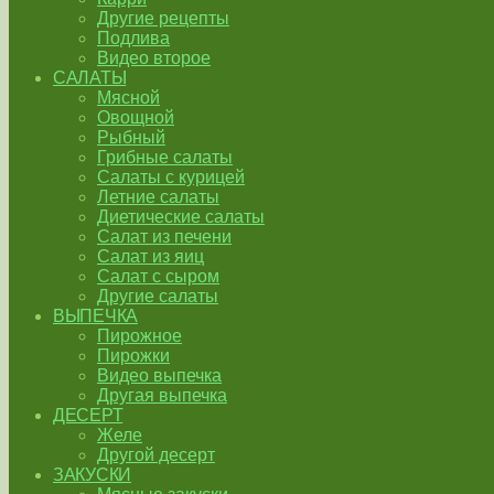
Другие рецепты
Подлива
Видео второе
САЛАТЫ
Мясной
Овощной
Рыбный
Грибные салаты
Салаты с курицей
Летние салаты
Диетические салаты
Салат из печени
Салат из яиц
Салат с сыром
Другие салаты
ВЫПЕЧКА
Пирожное
Пирожки
Видео выпечка
Другая выпечка
ДЕСЕРТ
Желе
Другой десерт
ЗАКУСКИ