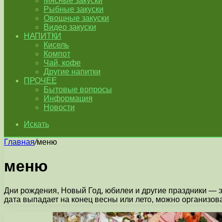
Мясные закуски
Рыбные закуски
Овощные закуски
Видео закуски
НАПИТКИ
Кисель
Компот
Чай, кофе
Другие напитки
ПРОЧЕЕ
Бытовые вопросы
Информация
Новости
Искать
Главная
/
меню
меню
Дни рождения, Новый Год, юбилеи и другие праздники — э
дата выпадает на конец весны или лето, можно организов