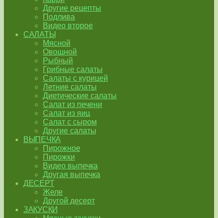
Другие рецепты
Подлива
Видео второе
САЛАТЫ
Мясной
Овощной
Рыбный
Грибные салаты
Салаты с курицей
Летние салаты
Диетические салаты
Салат из печени
Салат из яиц
Салат с сыром
Другие салаты
ВЫПЕЧКА
Пирожное
Пирожки
Видео выпечка
Другая выпечка
ДЕСЕРТ
Желе
Другой десерт
ЗАКУСКИ