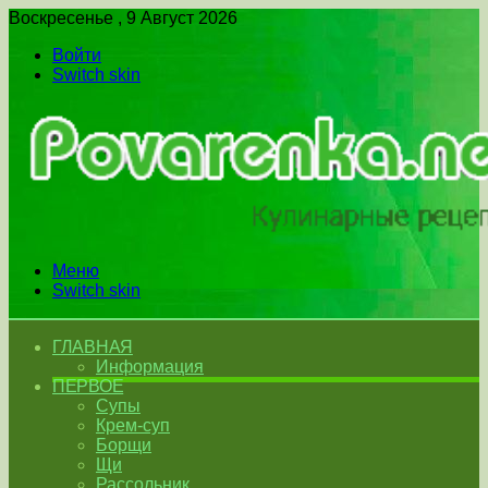
Воскресенье , 9 Август 2026
Войти
Switch skin
Меню
Switch skin
ГЛАВНАЯ
Информация
ПЕРВОЕ
Супы
Крем-суп
Борщи
Щи
Рассольник