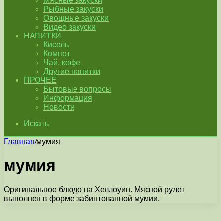
Мясные закуски
Рыбные закуски
Овощные закуски
Видео закуски
НАПИТКИ
Кисель
Компот
Чай, кофе
Другие напитки
ПРОЧЕЕ
Бытовые вопросы
Информация
Новости
Искать
Главная
/
мумия
мумия
Оригинальное блюдо на Хеллоуин. Мясной рулет
выполнен в форме забинтованной мумии.