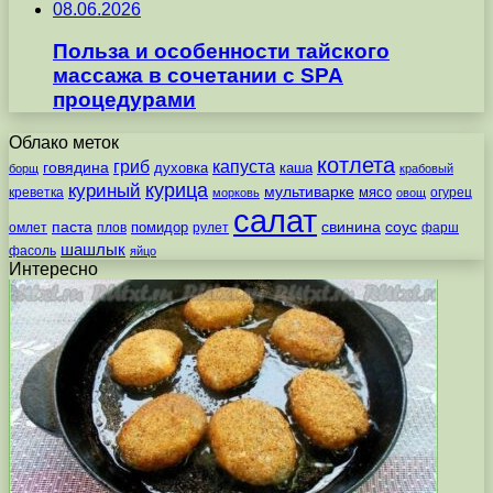
08.06.2026
Польза и особенности тайского
массажа в сочетании с SPA
процедурами
Облако меток
котлета
гриб
капуста
говядина
духовка
каша
борщ
крабовый
курица
куриный
мультиварке
мясо
креветка
огурец
морковь
овощ
салат
паста
свинина
соус
помидор
омлет
плов
рулет
фарш
шашлык
фасоль
яйцо
Интересно