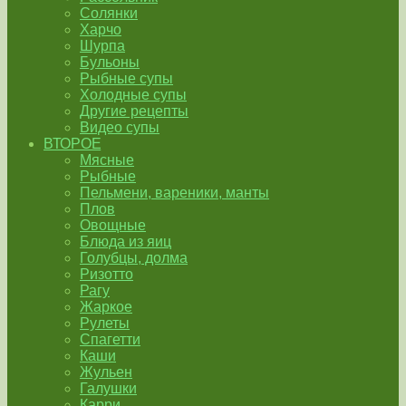
Солянки
Харчо
Шурпа
Бульоны
Рыбные супы
Холодные супы
Другие рецепты
Видео супы
ВТОРОЕ
Мясные
Рыбные
Пельмени, вареники, манты
Плов
Овощные
Блюда из яиц
Голубцы, долма
Ризотто
Рагу
Жаркое
Рулеты
Спагетти
Каши
Жульен
Галушки
Карри