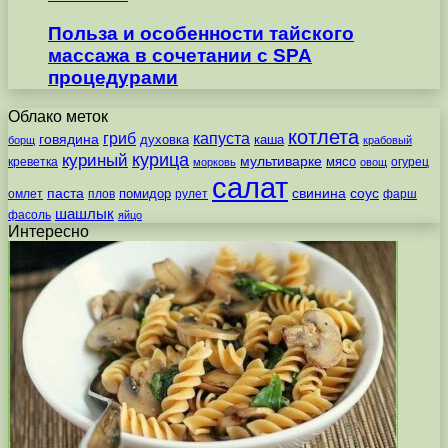
Польза и особенности тайского
массажа в сочетании с SPA
процедурами
Облако меток
котлета
гриб
капуста
говядина
духовка
каша
борщ
крабовый
курица
куриный
мультиварке
мясо
креветка
огурец
морковь
овощ
салат
паста
свинина
соус
помидор
омлет
плов
рулет
фарш
шашлык
фасоль
яйцо
Интересно