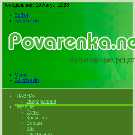
Понедельник , 10 Август 2026
Войти
Switch skin
Меню
Switch skin
ГЛАВНАЯ
Информация
ПЕРВОЕ
Супы
Крем-суп
Борщи
Щи
Рассольник