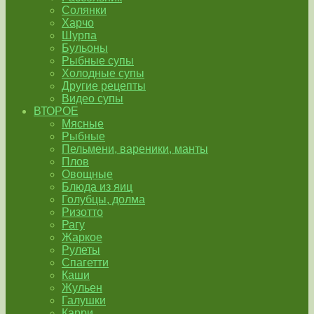
Солянки
Харчо
Шурпа
Бульоны
Рыбные супы
Холодные супы
Другие рецепты
Видео супы
ВТОРОЕ
Мясные
Рыбные
Пельмени, вареники, манты
Плов
Овощные
Блюда из яиц
Голубцы, долма
Ризотто
Рагу
Жаркое
Рулеты
Спагетти
Каши
Жульен
Галушки
Карри