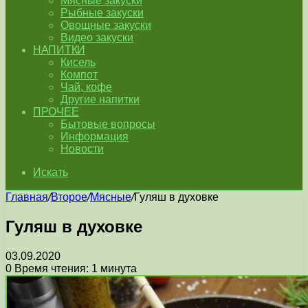
Мясные закуски
Рыбные закуски
Овощные закуски
Видео закуски
НАПИТКИ
Кисель
Компот
Чай, кофе
Другие напитки
ПРОЧЕЕ
Бытовые вопросы
Информация
Новости
Искать
Главная
/
Второе
/
Мясные
/
Гуляш в духовке
Гуляш в духовке
03.09.2020
0
Время чтения: 1 минута