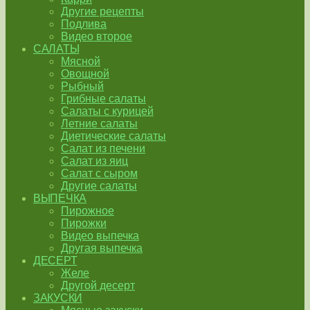
Другие рецепты
Подлива
Видео второе
САЛАТЫ
Мясной
Овощной
Рыбный
Грибные салаты
Салаты с курицей
Летние салаты
Диетические салаты
Салат из печени
Салат из яиц
Салат с сыром
Другие салаты
ВЫПЕЧКА
Пирожное
Пирожки
Видео выпечка
Другая выпечка
ДЕСЕРТ
Желе
Другой десерт
ЗАКУСКИ