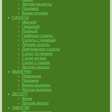
Другие рецепты
Подлива
Видео второе
САЛАТЫ
Мясной
Овощной
Рыбный
Грибные салаты
Салаты с курицей
Летние салаты
Диетические салаты
Салат из печени
Салат из яиц
Салат с сыром
Другие салаты
ВЫПЕЧКА
Пирожное
Пирожки
Видео выпечка
Другая выпечка
ДЕСЕРТ
Желе
Другой десерт
ЗАКУСКИ