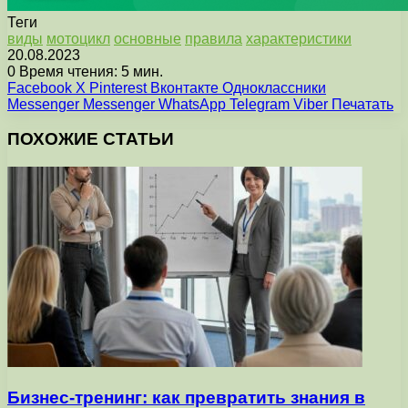
Теги
виды
мотоцикл
основные
правила
характеристики
20.08.2023
0
Время чтения: 5 мин.
Facebook
X
Pinterest
Вконтакте
Одноклассники
Messenger
Messenger
WhatsApp
Telegram
Viber
Печатать
ПОХОЖИЕ СТАТЬИ
Бизнес-тренинг: как превратить знания в