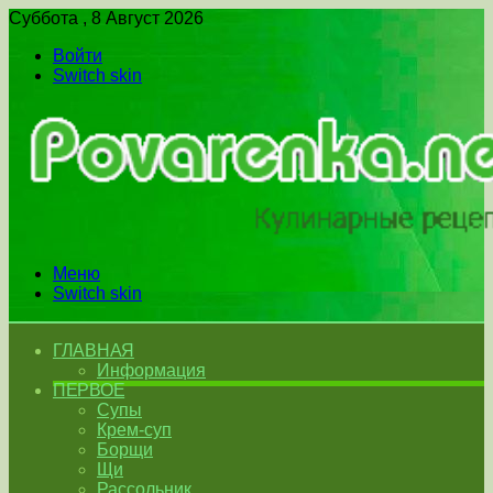
Суббота , 8 Август 2026
Войти
Switch skin
Меню
Switch skin
ГЛАВНАЯ
Информация
ПЕРВОЕ
Супы
Крем-суп
Борщи
Щи
Рассольник