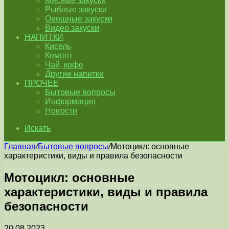
Мясные закуски
Рыбные закуски
Овощные закуски
Видео закуски
НАПИТКИ
Кисель
Компот
Чай, кофе
Другие напитки
ПРОЧЕЕ
Бытовые вопросы
Информация
Новости
Искать
Главная
/
Бытовые вопросы
/
Мотоцикл: основные
характеристики, виды и правила безопасности
Мотоцикл: основные
характеристики, виды и правила
безопасности
20.08.2023