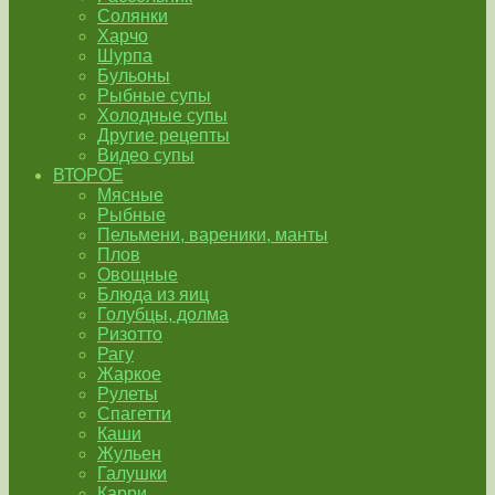
Солянки
Харчо
Шурпа
Бульоны
Рыбные супы
Холодные супы
Другие рецепты
Видео супы
ВТОРОЕ
Мясные
Рыбные
Пельмени, вареники, манты
Плов
Овощные
Блюда из яиц
Голубцы, долма
Ризотто
Рагу
Жаркое
Рулеты
Спагетти
Каши
Жульен
Галушки
Карри