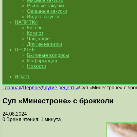
Мясные закуски
Рыбные закуски
Овощные закуски
Видео закуски
НАПИТКИ
Кисель
Компот
Чай, кофе
Другие напитки
ПРОЧЕЕ
Бытовые вопросы
Информация
Новости
Искать
Главная
/
Первое
/
Другие рецепты
/
Суп «Минестроне» с бро
Суп «Минестроне» с брокколи
24.08.2024
0
Время чтения: 1 минута