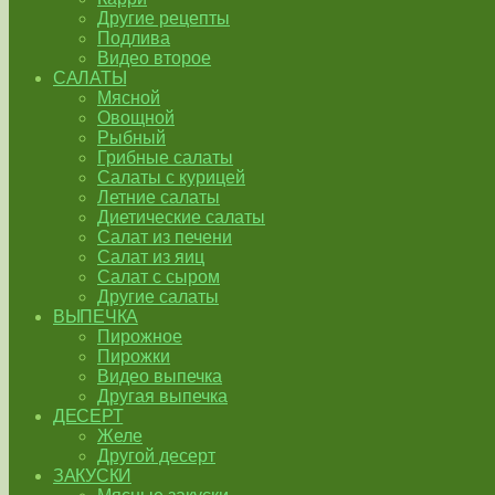
Другие рецепты
Подлива
Видео второе
САЛАТЫ
Мясной
Овощной
Рыбный
Грибные салаты
Салаты с курицей
Летние салаты
Диетические салаты
Салат из печени
Салат из яиц
Салат с сыром
Другие салаты
ВЫПЕЧКА
Пирожное
Пирожки
Видео выпечка
Другая выпечка
ДЕСЕРТ
Желе
Другой десерт
ЗАКУСКИ