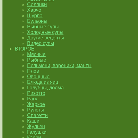
Солянки
Харчо
Шурпа
Бульоны
Рыбные супы
Холодные супы
Другие рецепты
Видео супы
ВТОРОЕ
Мясные
Рыбные
Пельмени, вареники, манты
Плов
Овощные
Блюда из яиц
Голубцы, долма
Ризотто
Рагу
Жаркое
Рулеты
Спагетти
Каши
Жульен
Галушки
Карри