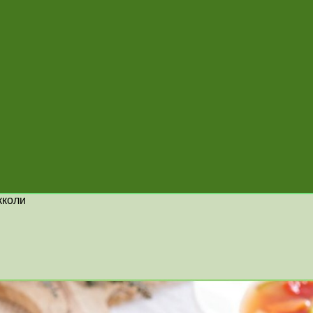
кколи