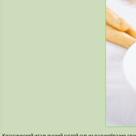
Классический итальянский густой суп из разнообразия св