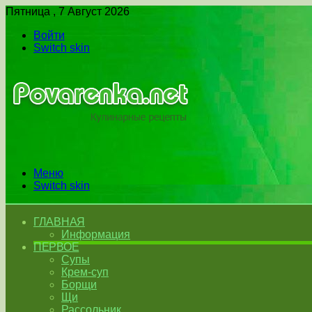
Пятница , 7 Август 2026
Войти
Switch skin
Меню
Switch skin
ГЛАВНАЯ
Информация
ПЕРВОЕ
Супы
Крем-суп
Борщи
Щи
Рассольник