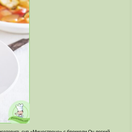
иготовить суп «Минестроне» с брокколи.Он легкий,