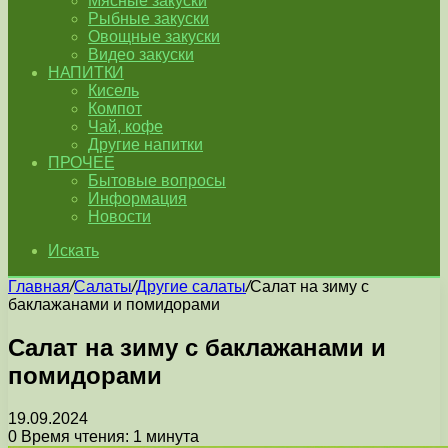
Мясные закуски
Рыбные закуски
Овощные закуски
Видео закуски
НАПИТКИ
Кисель
Компот
Чай, кофе
Другие напитки
ПРОЧЕЕ
Бытовые вопросы
Информация
Новости
Искать
Главная
/
Салаты
/
Другие салаты
/
Салат на зиму с
баклажанами и помидорами
Салат на зиму с баклажанами и
помидорами
19.09.2024
0
Время чтения: 1 минута