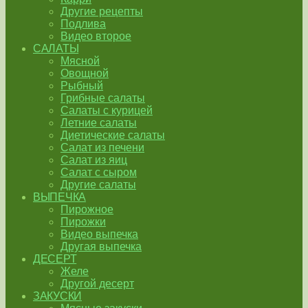
Другие рецепты
Подлива
Видео второе
САЛАТЫ
Мясной
Овощной
Рыбный
Грибные салаты
Салаты с курицей
Летние салаты
Диетические салаты
Салат из печени
Салат из яиц
Салат с сыром
Другие салаты
ВЫПЕЧКА
Пирожное
Пирожки
Видео выпечка
Другая выпечка
ДЕСЕРТ
Желе
Другой десерт
ЗАКУСКИ