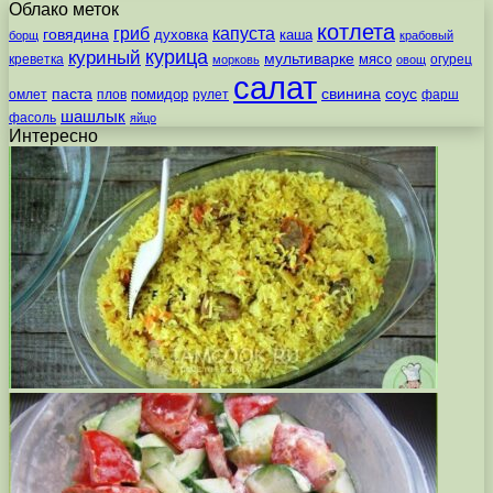
Облако меток
котлета
гриб
капуста
говядина
духовка
каша
борщ
крабовый
курица
куриный
мультиварке
мясо
креветка
огурец
морковь
овощ
салат
паста
свинина
соус
помидор
омлет
плов
рулет
фарш
шашлык
фасоль
яйцо
Интересно