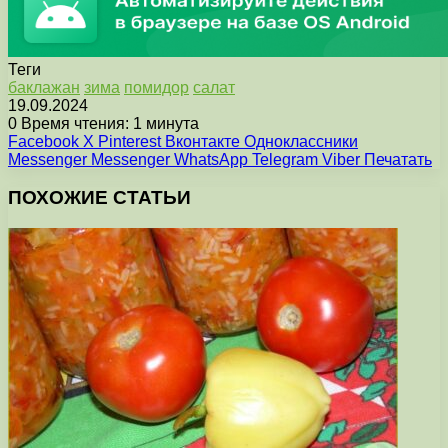
Теги
баклажан
зима
помидор
салат
19.09.2024
0
Время чтения: 1 минута
Facebook
X
Pinterest
Вконтакте
Одноклассники
Messenger
Messenger
WhatsApp
Telegram
Viber
Печатать
ПОХОЖИЕ СТАТЬИ