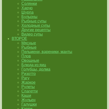
Солянки
Харчо
Шурпа
Бульоны
Рыбные супы
Холодные супы
Другие рецепты
Видео супы
ВТОРОЕ
Мясные
Рыбные
Пельмени, вареники, манты
Плов
Овощные
Блюда из яиц
Голубцы, долма
Ризотто
Рагу
Жаркое
Рулеты
Спагетти
Каши
Жульен
Галушки
Карри