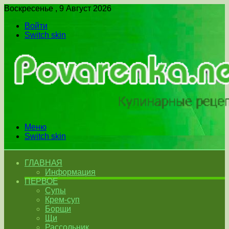
Воскресенье , 9 Август 2026
Войти
Switch skin
Меню
Switch skin
ГЛАВНАЯ
Информация
ПЕРВОЕ
Супы
Крем-суп
Борщи
Щи
Рассольник