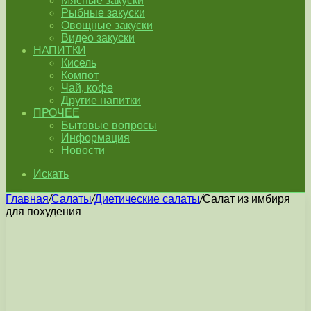
Мясные закуски
Рыбные закуски
Овощные закуски
Видео закуски
НАПИТКИ
Кисель
Компот
Чай, кофе
Другие напитки
ПРОЧЕЕ
Бытовые вопросы
Информация
Новости
Искать
Главная
/
Салаты
/
Диетические салаты
/
Салат из имбиря
для похудения