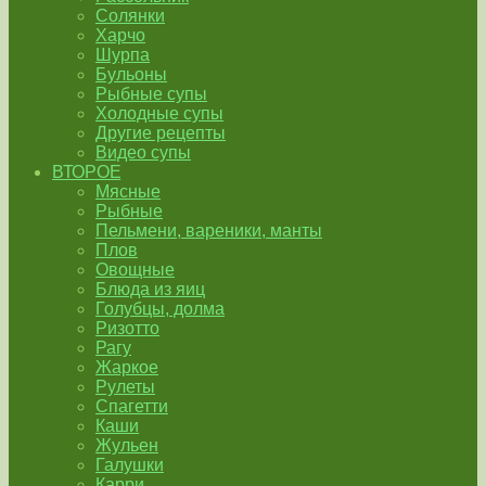
Солянки
Харчо
Шурпа
Бульоны
Рыбные супы
Холодные супы
Другие рецепты
Видео супы
ВТОРОЕ
Мясные
Рыбные
Пельмени, вареники, манты
Плов
Овощные
Блюда из яиц
Голубцы, долма
Ризотто
Рагу
Жаркое
Рулеты
Спагетти
Каши
Жульен
Галушки
Карри