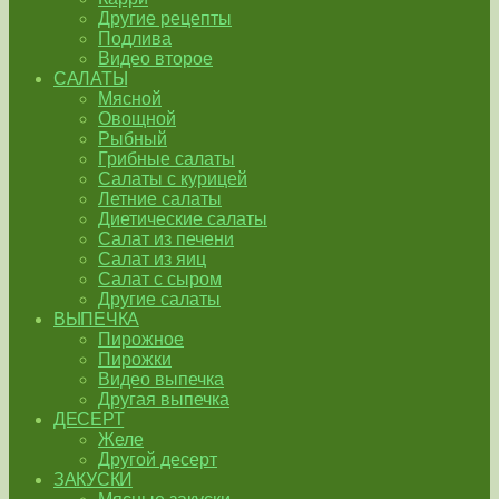
Другие рецепты
Подлива
Видео второе
САЛАТЫ
Мясной
Овощной
Рыбный
Грибные салаты
Салаты с курицей
Летние салаты
Диетические салаты
Салат из печени
Салат из яиц
Салат с сыром
Другие салаты
ВЫПЕЧКА
Пирожное
Пирожки
Видео выпечка
Другая выпечка
ДЕСЕРТ
Желе
Другой десерт
ЗАКУСКИ