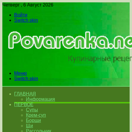
Четверг , 6 Август 2026
Войти
Switch skin
Меню
Switch skin
ГЛАВНАЯ
Информация
ПЕРВОЕ
Супы
Крем-суп
Борщи
Щи
Рассольник