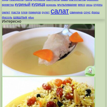
курица
куриный
мультиварке
мясо
креветка
огурец
морковь
овощ
салат
паста
свинина
соус
помидор
омлет
плов
рулет
фарш
шашлык
фасоль
яйцо
Интересно