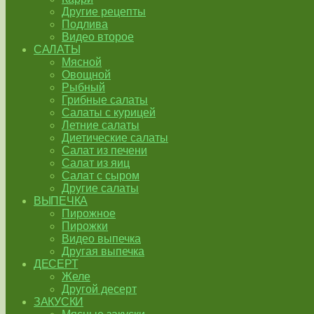
Другие рецепты
Подлива
Видео второе
САЛАТЫ
Мясной
Овощной
Рыбный
Грибные салаты
Салаты с курицей
Летние салаты
Диетические салаты
Салат из печени
Салат из яиц
Салат с сыром
Другие салаты
ВЫПЕЧКА
Пирожное
Пирожки
Видео выпечка
Другая выпечка
ДЕСЕРТ
Желе
Другой десерт
ЗАКУСКИ