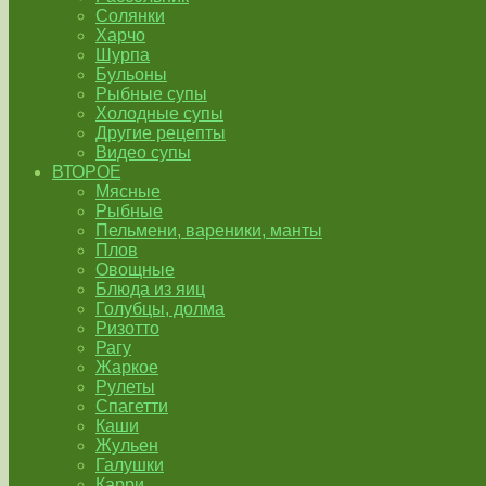
Солянки
Харчо
Шурпа
Бульоны
Рыбные супы
Холодные супы
Другие рецепты
Видео супы
ВТОРОЕ
Мясные
Рыбные
Пельмени, вареники, манты
Плов
Овощные
Блюда из яиц
Голубцы, долма
Ризотто
Рагу
Жаркое
Рулеты
Спагетти
Каши
Жульен
Галушки
Карри