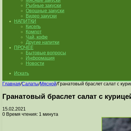
Мясные закуски
Рыбные закуски
Овощные закуски
Видео закуски
НАПИТКИ
Кисель
Компот
Чай, кофе
Другие напитки
ПРОЧЕЕ
Бытовые вопросы
Информация
Новости
Искать
Главная
/
Салаты
/
Мясной
/
Гранатовый браслет салат с кури
Гранатовый браслет салат с курице
15.02.2021
0
Время чтения: 1 минута