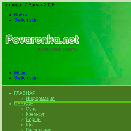
Пятница , 7 Август 2026
Войти
Switch skin
Меню
Switch skin
ГЛАВНАЯ
Информация
ПЕРВОЕ
Супы
Крем-суп
Борщи
Щи
Рассольник