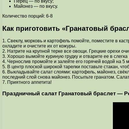
Перец — по вкусу;
Майонез — по вкусу.
Количество порций: 6-8
Как приготовить «Гранатовый брасл
1. Свеклу, морковь и картофель помойте, поместите в ка
охладите и очистите их от кожуры.
2. Натрите на крупной терке все овощи. Грецкие орехи очи
3. Хорошо вымойте куриную грудку и отварите ее в слегка
4. Чернослив промойте и залейте его горячей водой на 5 м
5. В центр плоской широкой тарелки поставьте стакан, чт
6. Выкладывайте салат слоями: картофель, майонез, свёкл
последний слой снова майонез. Посыпьте гранатом. Салат
7. Приятного аппетита!
Праздничный салат Гранатовый браслет — Р