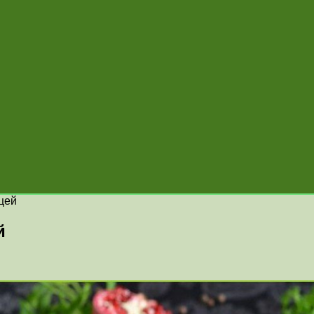
цей
й