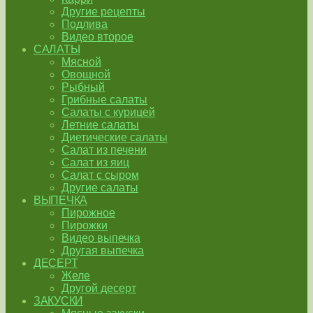
Другие рецепты
Подлива
Видео второе
САЛАТЫ
Мясной
Овощной
Рыбный
Грибные салаты
Салаты с курицей
Летние салаты
Диетические салаты
Салат из печени
Салат из яиц
Салат с сыром
Другие салаты
ВЫПЕЧКА
Пирожное
Пирожки
Видео выпечка
Другая выпечка
ДЕСЕРТ
Желе
Другой десерт
ЗАКУСКИ