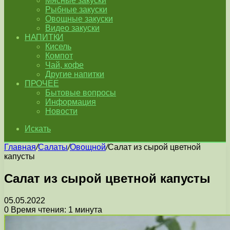
Мясные закуски
Рыбные закуски
Овощные закуски
Видео закуски
НАПИТКИ
Кисель
Компот
Чай, кофе
Другие напитки
ПРОЧЕЕ
Бытовые вопросы
Информация
Новости
Искать
Главная
/
Салаты
/
Овощной
/
Салат из сырой цветной
капусты
Салат из сырой цветной капусты
05.05.2022
0
Время чтения: 1 минута