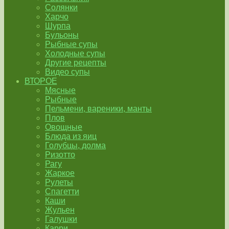
Солянки
Харчо
Шурпа
Бульоны
Рыбные супы
Холодные супы
Другие рецепты
Видео супы
ВТОРОЕ
Мясные
Рыбные
Пельмени, вареники, манты
Плов
Овощные
Блюда из яиц
Голубцы, долма
Ризотто
Рагу
Жаркое
Рулеты
Спагетти
Каши
Жульен
Галушки
Карри