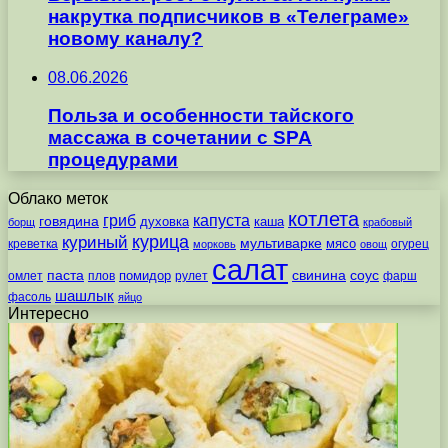
накрутка подписчиков в «Телеграме»
новому каналу?
08.06.2026
Польза и особенности тайского
массажа в сочетании с SPA
процедурами
Облако меток
котлета
гриб
капуста
говядина
духовка
каша
борщ
крабовый
курица
куриный
мультиварке
мясо
креветка
огурец
морковь
овощ
салат
паста
свинина
соус
помидор
омлет
плов
рулет
фарш
шашлык
фасоль
яйцо
Интересно