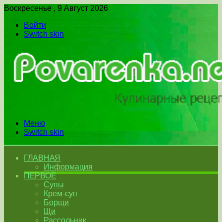
Воскресенье , 9 Август 2026
Войти
Switch skin
Меню
Switch skin
ГЛАВНАЯ
Информация
ПЕРВОЕ
Супы
Крем-суп
Борщи
Щи
Рассольник