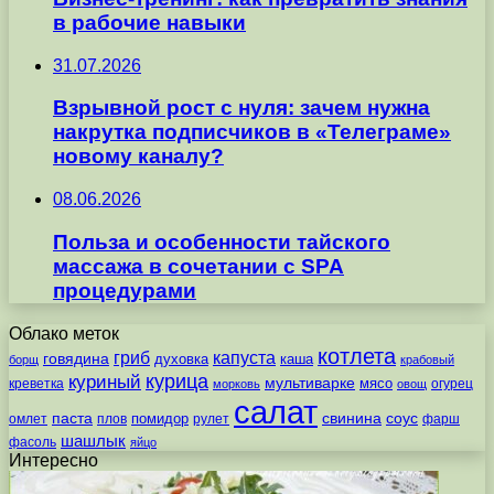
в рабочие навыки
31.07.2026
Взрывной рост с нуля: зачем нужна
накрутка подписчиков в «Телеграме»
новому каналу?
08.06.2026
Польза и особенности тайского
массажа в сочетании с SPA
процедурами
Облако меток
котлета
гриб
капуста
говядина
духовка
каша
борщ
крабовый
курица
куриный
мультиварке
мясо
креветка
огурец
морковь
овощ
салат
паста
свинина
соус
помидор
омлет
плов
рулет
фарш
шашлык
фасоль
яйцо
Интересно