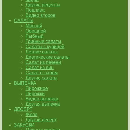
Другие рецепты
Подлива
Видео второе
САЛАТЫ
Мясной
Овощной
Рыбный
Грибные салаты
Салаты с курицей
Летние салаты
Диетические салаты
Салат из печени
Салат из яиц
Салат с сыром
Другие салаты
ВЫПЕЧКА
Пирожное
Пирожки
Видео выпечка
Другая выпечка
ДЕСЕРТ
Желе
Другой десерт
ЗАКУСКИ