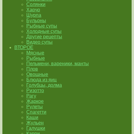
Солянки
Харчо
Шурпа
Бульоны
Рыбные супы
Холодные супы
Другие рецепты
Видео супы
ВТОРОЕ
Мясные
Рыбные
Пельмени, вареники, манты
Плов
Овощные
Блюда из яиц
Голубцы, долма
Ризотто
Рагу
Жаркое
Рулеты
Спагетти
Каши
Жульен
Галушки
Карри