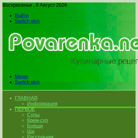
Воскресенье , 9 Август 2026
Войти
Switch skin
Меню
Switch skin
ГЛАВНАЯ
Информация
ПЕРВОЕ
Супы
Крем-суп
Борщи
Щи
Рассольник