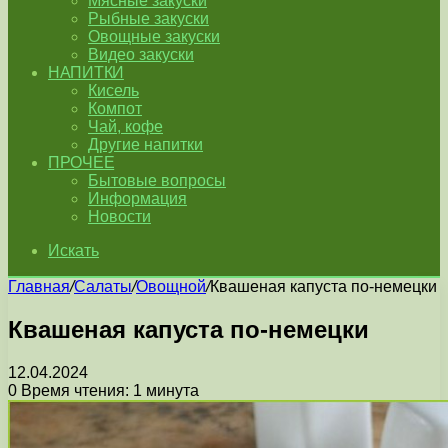
Мясные закуски
Рыбные закуски
Овощные закуски
Видео закуски
НАПИТКИ
Кисель
Компот
Чай, кофе
Другие напитки
ПРОЧЕЕ
Бытовые вопросы
Информация
Новости
Искать
Главная
/
Салаты
/
Овощной
/
Квашеная капуста по-немецки
Квашеная капуста по-немецки
12.04.2024
0
Время чтения: 1 минута