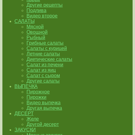
Другие рецепты
Подлива
Видео второе
САЛАТЫ
Мясной
Овощной
Рыбный
Грибные салаты
Салаты с курицей
Летние салаты
Диетические салаты
Салат из печени
Салат из яиц
Салат с сыром
Другие салаты
ВЫПЕЧКА
Пирожное
Пирожки
Видео выпечка
Другая выпечка
ДЕСЕРТ
Желе
Другой десерт
ЗАКУСКИ