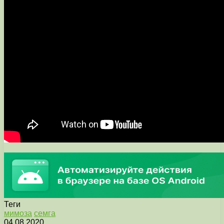
Теги
мимоза
семга
04.08.2020