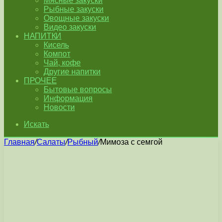
Мясные закуски
Рыбные закуски
Овощные закуски
Видео закуски
НАПИТКИ
Кисель
Компот
Чай, кофе
Другие напитки
ПРОЧЕЕ
Бытовые вопросы
Информация
Новости
Искать
Главная
/
Салаты
/
Рыбный
/
Мимоза с семгой