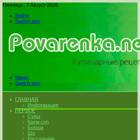
Пятница , 7 Август 2026
Войти
Switch skin
Меню
Switch skin
ГЛАВНАЯ
Информация
ПЕРВОЕ
Супы
Крем-суп
Борщи
Щи
Рассольник