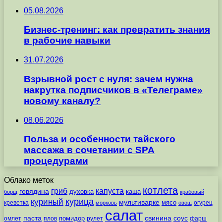
05.08.2026
Бизнес-тренинг: как превратить знания
в рабочие навыки
31.07.2026
Взрывной рост с нуля: зачем нужна
накрутка подписчиков в «Телеграме»
новому каналу?
08.06.2026
Польза и особенности тайского
массажа в сочетании с SPA
процедурами
Облако меток
котлета
гриб
капуста
говядина
духовка
каша
борщ
крабовый
курица
куриный
мультиварке
мясо
креветка
огурец
морковь
овощ
салат
паста
свинина
соус
помидор
омлет
плов
рулет
фарш