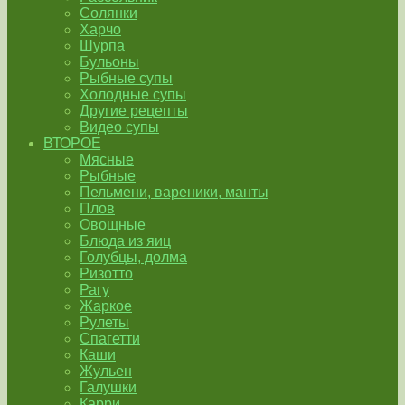
Солянки
Харчо
Шурпа
Бульоны
Рыбные супы
Холодные супы
Другие рецепты
Видео супы
ВТОРОЕ
Мясные
Рыбные
Пельмени, вареники, манты
Плов
Овощные
Блюда из яиц
Голубцы, долма
Ризотто
Рагу
Жаркое
Рулеты
Спагетти
Каши
Жульен
Галушки
Карри