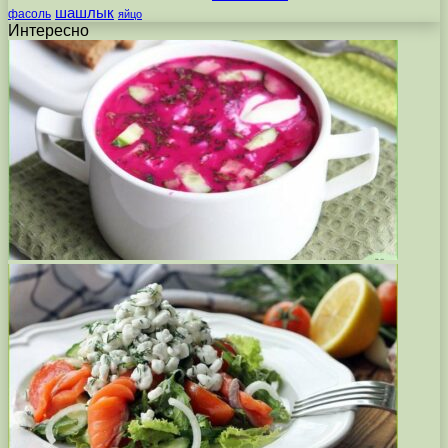
шашлык
фасоль
яйцо
Интересно