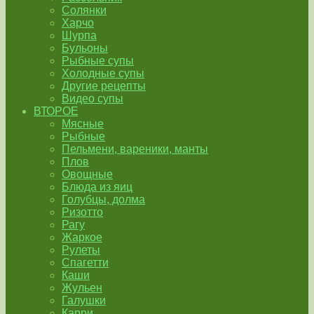
Солянки
Харчо
Шурпа
Бульоны
Рыбные супы
Холодные супы
Другие рецепты
Видео супы
ВТОРОЕ
Мясные
Рыбные
Пельмени, вареники, манты
Плов
Овощные
Блюда из яиц
Голубцы, долма
Ризотто
Рагу
Жаркое
Рулеты
Спагетти
Каши
Жульен
Галушки
Карри