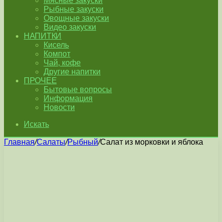
Мясные закуски
Рыбные закуски
Овощные закуски
Видео закуски
НАПИТКИ
Кисель
Компот
Чай, кофе
Другие напитки
ПРОЧЕЕ
Бытовые вопросы
Информация
Новости
Искать
Главная
/
Салаты
/
Рыбный
/
Салат из морковки и яблока