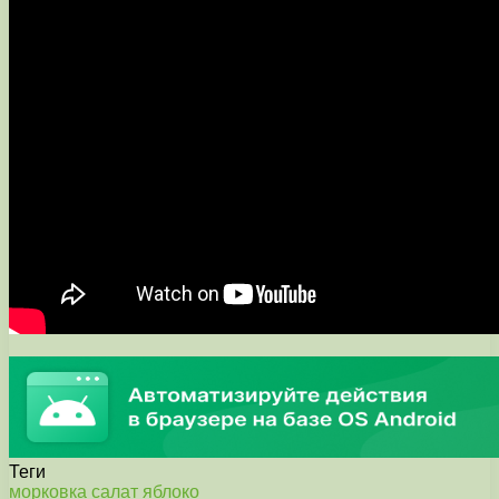
Теги
морковка
салат
яблоко