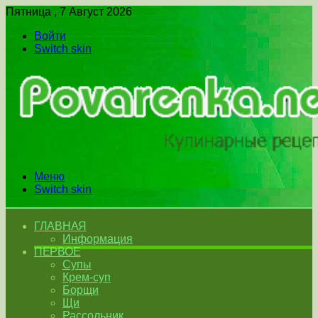
Пятница , 7 Август 2026
Войти
Switch skin
Меню
Switch skin
ГЛАВНАЯ
Информация
ПЕРВОЕ
Супы
Крем-суп
Борщи
Щи
Рассольник