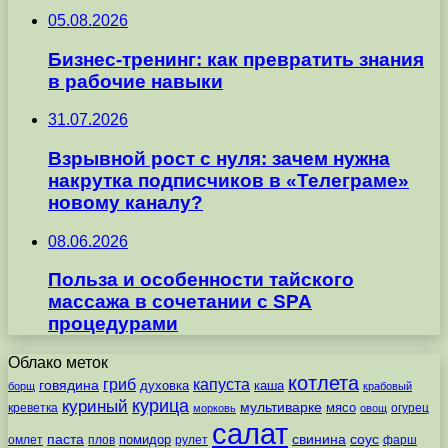
05.08.2026
Бизнес-тренинг: как превратить знания
в рабочие навыки
31.07.2026
Взрывной рост с нуля: зачем нужна
накрутка подписчиков в «Телеграме»
новому каналу?
08.06.2026
Польза и особенности тайского
массажа в сочетании с SPA
процедурами
Облако меток
котлета
гриб
капуста
говядина
духовка
каша
борщ
крабовый
курица
куриный
мультиварке
мясо
креветка
огурец
морковь
овощ
салат
паста
свинина
соус
помидор
омлет
плов
рулет
фарш