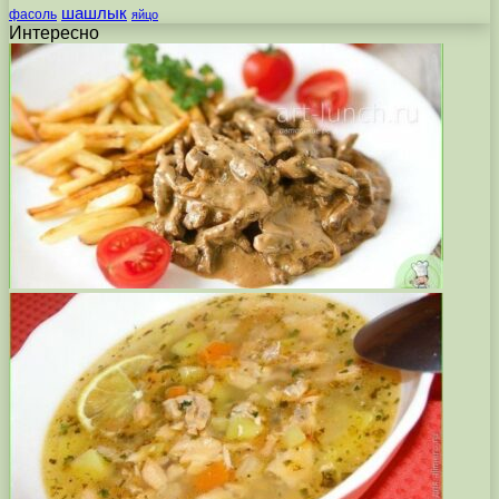
шашлык
фасоль
яйцо
Интересно