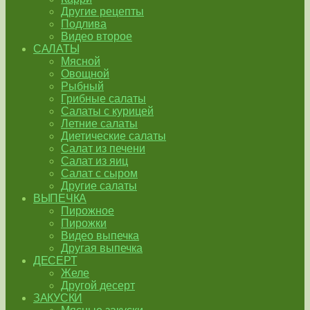
Другие рецепты
Подлива
Видео второе
САЛАТЫ
Мясной
Овощной
Рыбный
Грибные салаты
Салаты с курицей
Летние салаты
Диетические салаты
Салат из печени
Салат из яиц
Салат с сыром
Другие салаты
ВЫПЕЧКА
Пирожное
Пирожки
Видео выпечка
Другая выпечка
ДЕСЕРТ
Желе
Другой десерт
ЗАКУСКИ