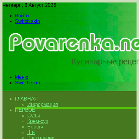
Четверг , 6 Август 2026
Войти
Switch skin
Меню
Switch skin
ГЛАВНАЯ
Информация
ПЕРВОЕ
Супы
Крем-суп
Борщи
Щи
Рассольник