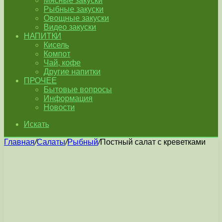
Мясные закуски
Рыбные закуски
Овощные закуски
Видео закуски
НАПИТКИ
Кисель
Компот
Чай, кофе
Другие напитки
ПРОЧЕЕ
Бытовые вопросы
Информация
Новости
Искать
Главная
/
Салаты
/
Рыбный
/
Постный салат с креветками