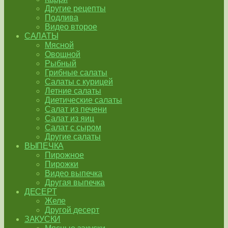
Другие рецепты
Подлива
Видео второе
САЛАТЫ
Мясной
Овощной
Рыбный
Грибные салаты
Салаты с курицей
Летние салаты
Диетические салаты
Салат из печени
Салат из яиц
Салат с сыром
Другие салаты
ВЫПЕЧКА
Пирожное
Пирожки
Видео выпечка
Другая выпечка
ДЕСЕРТ
Желе
Другой десерт
ЗАКУСКИ