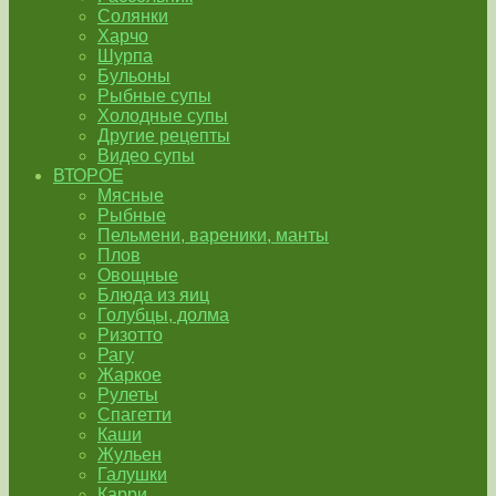
Солянки
Харчо
Шурпа
Бульоны
Рыбные супы
Холодные супы
Другие рецепты
Видео супы
ВТОРОЕ
Мясные
Рыбные
Пельмени, вареники, манты
Плов
Овощные
Блюда из яиц
Голубцы, долма
Ризотто
Рагу
Жаркое
Рулеты
Спагетти
Каши
Жульен
Галушки
Карри