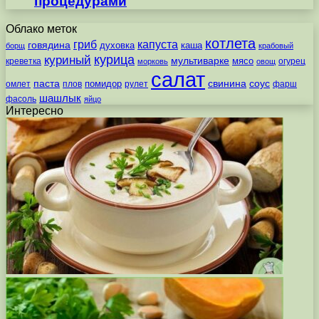
процедурами
Облако меток
котлета
гриб
капуста
говядина
духовка
каша
борщ
крабовый
курица
куриный
мультиварке
мясо
креветка
огурец
морковь
овощ
салат
паста
свинина
соус
помидор
омлет
плов
рулет
фарш
шашлык
фасоль
яйцо
Интересно