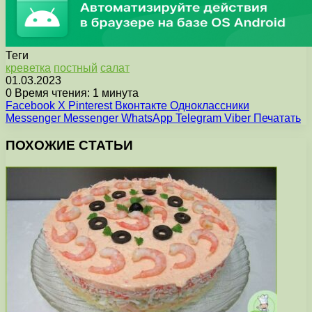
Теги
креветка
постный
салат
01.03.2023
0
Время чтения: 1 минута
Facebook
X
Pinterest
Вконтакте
Одноклассники
Messenger
Messenger
WhatsApp
Telegram
Viber
Печатать
ПОХОЖИЕ СТАТЬИ