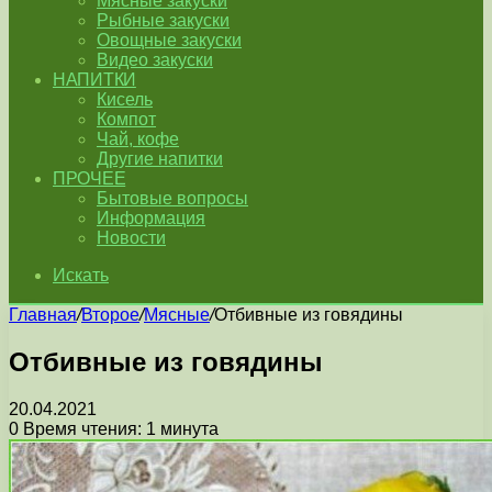
Мясные закуски
Рыбные закуски
Овощные закуски
Видео закуски
НАПИТКИ
Кисель
Компот
Чай, кофе
Другие напитки
ПРОЧЕЕ
Бытовые вопросы
Информация
Новости
Искать
Главная
/
Второе
/
Мясные
/
Отбивные из говядины
Отбивные из говядины
20.04.2021
0
Время чтения: 1 минута