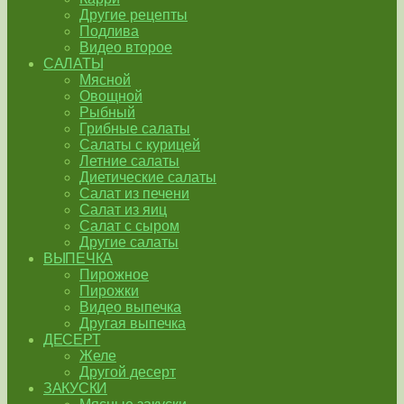
Другие рецепты
Подлива
Видео второе
САЛАТЫ
Мясной
Овощной
Рыбный
Грибные салаты
Салаты с курицей
Летние салаты
Диетические салаты
Салат из печени
Салат из яиц
Салат с сыром
Другие салаты
ВЫПЕЧКА
Пирожное
Пирожки
Видео выпечка
Другая выпечка
ДЕСЕРТ
Желе
Другой десерт
ЗАКУСКИ