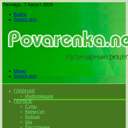
Пятница , 7 Август 2026
Войти
Switch skin
Меню
Switch skin
ГЛАВНАЯ
Информация
ПЕРВОЕ
Супы
Крем-суп
Борщи
Щи
Рассольник