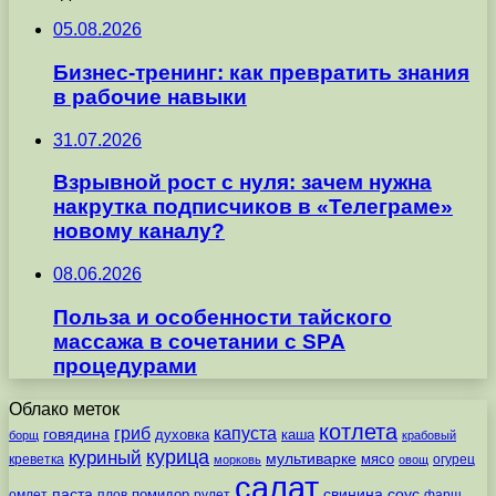
05.08.2026
Бизнес-тренинг: как превратить знания
в рабочие навыки
31.07.2026
Взрывной рост с нуля: зачем нужна
накрутка подписчиков в «Телеграме»
новому каналу?
08.06.2026
Польза и особенности тайского
массажа в сочетании с SPA
процедурами
Облако меток
котлета
гриб
капуста
говядина
духовка
каша
борщ
крабовый
курица
куриный
мультиварке
мясо
креветка
огурец
морковь
овощ
салат
паста
свинина
соус
помидор
омлет
плов
рулет
фарш