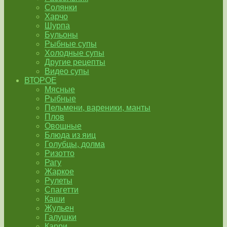
Солянки
Харчо
Шурпа
Бульоны
Рыбные супы
Холодные супы
Другие рецепты
Видео супы
ВТОРОЕ
Мясные
Рыбные
Пельмени, вареники, манты
Плов
Овощные
Блюда из яиц
Голубцы, долма
Ризотто
Рагу
Жаркое
Рулеты
Спагетти
Каши
Жульен
Галушки
Карри