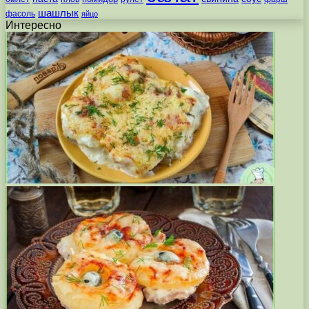
шашлык
фасоль
яйцо
Интересно