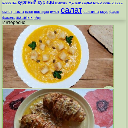
курица
куриный
мультиварке
мясо
креветка
огурец
морковь
овощ
салат
паста
свинина
соус
помидор
омлет
плов
рулет
фарш
шашлык
фасоль
яйцо
Интересно