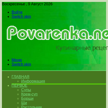
Воскресенье , 9 Август 2026
Войти
Switch skin
Меню
Switch skin
ГЛАВНАЯ
Информация
ПЕРВОЕ
Супы
Крем-суп
Борщи
Щи
Рассольник