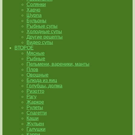
Солянки
Харчо
Шурпа
Бульоны
Рыбные супы
Холодные супы
Другие рецепты
Видео супы
ВТОРОЕ
Мясные
Рыбные
Пельмени, вареники, манты
Плов
Овощные
Блюда из яиц
Голубцы, долма
Ризотто
Рагу
Жаркое
Рулеты
Спагетти
Каши
Жульен
Галушки
Карри