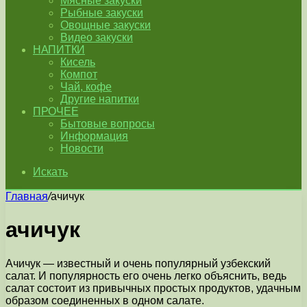
Мясные закуски
Рыбные закуски
Овощные закуски
Видео закуски
НАПИТКИ
Кисель
Компот
Чай, кофе
Другие напитки
ПРОЧЕЕ
Бытовые вопросы
Информация
Новости
Искать
Главная
/
ачичук
ачичук
Ачичук — известный и очень популярный узбекский
салат. И популярность его очень легко объяснить, ведь
салат состоит из привычных простых продуктов, удачным
образом соединенных в одном салате.