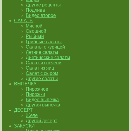
Другие рецепты
Подлива
Видео второе
САЛАТЫ
Мясной
Овощной
Рыбный
Грибные салаты
Салаты с курицей
Летние салаты
Диетические салаты
Салат из печени
Салат из яиц
Салат с сыром
Другие салаты
ВЫПЕЧКА
Пирожное
Пирожки
Видео выпечка
Другая выпечка
ДЕСЕРТ
Желе
Другой десерт
ЗАКУСКИ