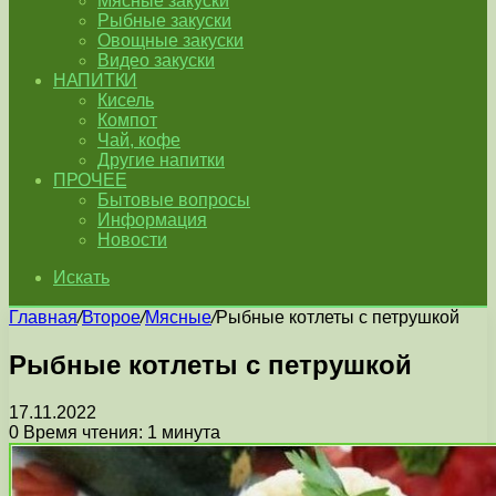
Мясные закуски
Рыбные закуски
Овощные закуски
Видео закуски
НАПИТКИ
Кисель
Компот
Чай, кофе
Другие напитки
ПРОЧЕЕ
Бытовые вопросы
Информация
Новости
Искать
Главная
/
Второе
/
Мясные
/
Рыбные котлеты с петрушкой
Рыбные котлеты с петрушкой
17.11.2022
0
Время чтения: 1 минута