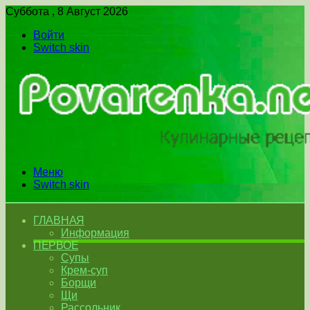
Суббота , 8 Август 2026
Войти
Switch skin
Меню
Switch skin
ГЛАВНАЯ
Информация
ПЕРВОЕ
Супы
Крем-суп
Борщи
Щи
Рассольник