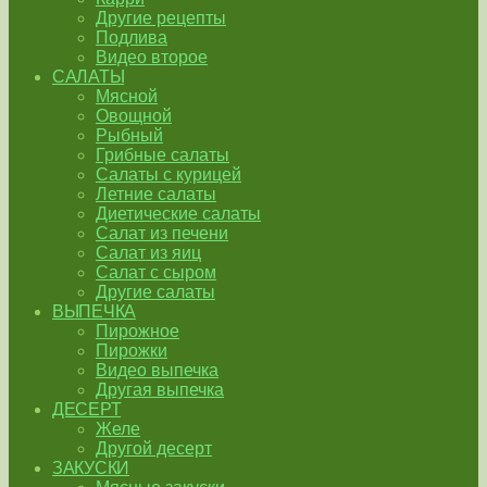
Другие рецепты
Подлива
Видео второе
САЛАТЫ
Мясной
Овощной
Рыбный
Грибные салаты
Салаты с курицей
Летние салаты
Диетические салаты
Салат из печени
Салат из яиц
Салат с сыром
Другие салаты
ВЫПЕЧКА
Пирожное
Пирожки
Видео выпечка
Другая выпечка
ДЕСЕРТ
Желе
Другой десерт
ЗАКУСКИ