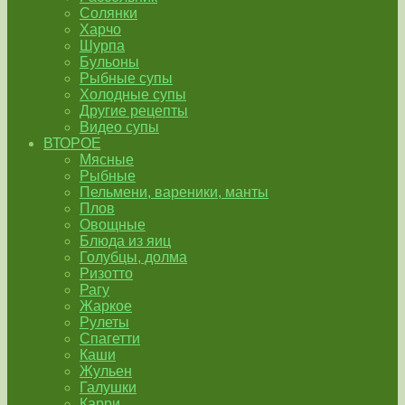
Солянки
Харчо
Шурпа
Бульоны
Рыбные супы
Холодные супы
Другие рецепты
Видео супы
ВТОРОЕ
Мясные
Рыбные
Пельмени, вареники, манты
Плов
Овощные
Блюда из яиц
Голубцы, долма
Ризотто
Рагу
Жаркое
Рулеты
Спагетти
Каши
Жульен
Галушки
Карри