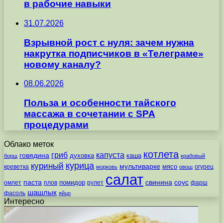
в рабочие навыки
31.07.2026
Взрывной рост с нуля: зачем нужна
накрутка подписчиков в «Телеграме»
новому каналу?
08.06.2026
Польза и особенности тайского
массажа в сочетании с SPA
процедурами
Облако меток
котлета
гриб
капуста
говядина
духовка
каша
борщ
крабовый
курица
куриный
мультиварке
мясо
креветка
огурец
морковь
овощ
салат
паста
свинина
соус
помидор
омлет
плов
рулет
фарш
шашлык
фасоль
яйцо
Интересно