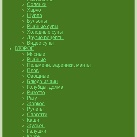
Солянки
Харчо
Шурпа
Бульоны
Рыбные супы
Холодные супы
Другие рецепты
Видео супы
ВТОРОЕ
Мясные
Рыбные
Пельмени, вареники, манты
Плов
Овощные
Блюда из яиц
Голубцы, долма
Ризотто
Рагу
Жаркое
Рулеты
Спагетти
Каши
Жульен
Галушки
Карри