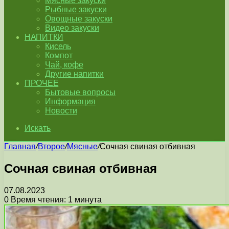
Мясные закуски
Рыбные закуски
Овощные закуски
Видео закуски
НАПИТКИ
Кисель
Компот
Чай, кофе
Другие напитки
ПРОЧЕЕ
Бытовые вопросы
Информация
Новости
Искать
Главная
/
Второе
/
Мясные
/
Сочная свиная отбивная
Сочная свиная отбивная
07.08.2023
0
Время чтения: 1 минута