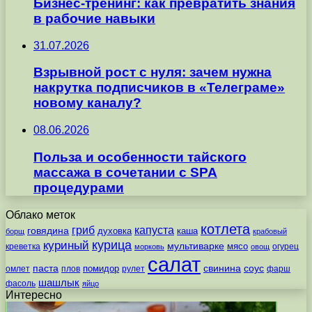
Бизнес-тренинг: как превратить знания
в рабочие навыки
31.07.2026
Взрывной рост с нуля: зачем нужна
накрутка подписчиков в «Телеграме»
новому каналу?
08.06.2026
Польза и особенности тайского
массажа в сочетании с SPA
процедурами
Облако меток
котлета
гриб
капуста
говядина
духовка
каша
борщ
крабовый
курица
куриный
мультиварке
мясо
креветка
огурец
морковь
овощ
салат
паста
свинина
соус
помидор
омлет
плов
рулет
фарш
шашлык
фасоль
яйцо
Интересно