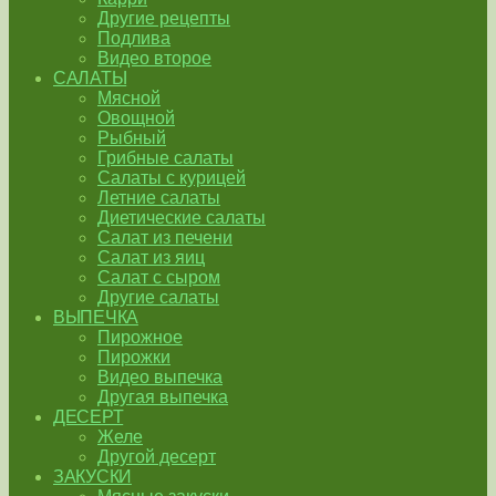
Другие рецепты
Подлива
Видео второе
САЛАТЫ
Мясной
Овощной
Рыбный
Грибные салаты
Салаты с курицей
Летние салаты
Диетические салаты
Салат из печени
Салат из яиц
Салат с сыром
Другие салаты
ВЫПЕЧКА
Пирожное
Пирожки
Видео выпечка
Другая выпечка
ДЕСЕРТ
Желе
Другой десерт
ЗАКУСКИ