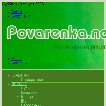
Суббота , 8 Август 2026
Войти
Switch skin
Меню
Switch skin
ГЛАВНАЯ
Информация
ПЕРВОЕ
Супы
Крем-суп
Борщи
Щи
Рассольник