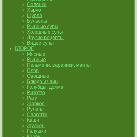
Солянки
Харчо
Шурпа
Бульоны
Рыбные супы
Холодные супы
Другие рецепты
Видео супы
ВТОРОЕ
Мясные
Рыбные
Пельмени, вареники, манты
Плов
Овощные
Блюда из яиц
Голубцы, долма
Ризотто
Рагу
Жаркое
Рулеты
Спагетти
Каши
Жульен
Галушки
Карри