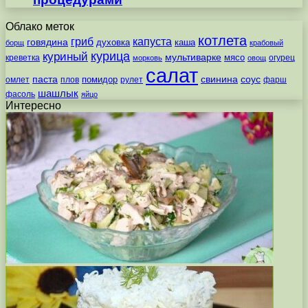
Облако меток
котлета
гриб
капуста
говядина
духовка
каша
борщ
крабовый
курица
куриный
мультиварке
мясо
креветка
огурец
морковь
овощ
салат
паста
свинина
соус
помидор
омлет
плов
рулет
фарш
шашлык
фасоль
яйцо
Интересно