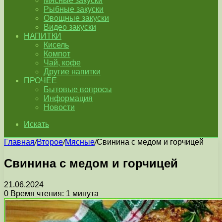
Мясные закуски
Рыбные закуски
Овощные закуски
Видео закуски
НАПИТКИ
Кисель
Компот
Чай, кофе
Другие напитки
ПРОЧЕЕ
Бытовые вопросы
Информация
Новости
Искать
Главная
/
Второе
/
Мясные
/
Свинина с медом и горчицей
Свинина с медом и горчицей
21.06.2024
0
Время чтения: 1 минута