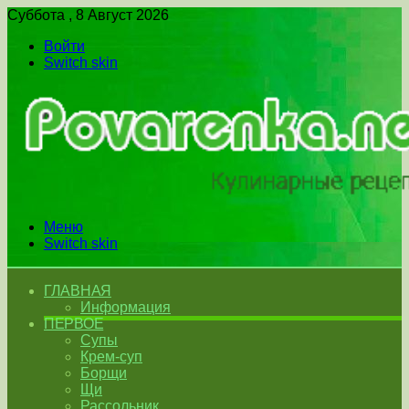
Суббота , 8 Август 2026
Войти
Switch skin
Меню
Switch skin
ГЛАВНАЯ
Информация
ПЕРВОЕ
Супы
Крем-суп
Борщи
Щи
Рассольник