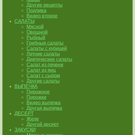
Другие рецепты
Подлива
Видео второе
САЛАТЫ
Мясной
Овощной
Рыбный
Грибные салаты
Салаты с курицей
Летние салаты
Диетические салаты
Салат из печени
Салат из яиц
Салат с сыром
Другие салаты
ВЫПЕЧКА
Пирожное
Пирожки
Видео выпечка
Другая выпечка
ДЕСЕРТ
Желе
Другой десерт
ЗАКУСКИ