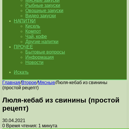
Мясные закуски
Рыбные закуски
Овощные закуски
Видео закуски
НАПИТКИ
Кисель
Компот
Чай, кофе
Другие напитки
ПРОЧЕЕ
Бытовые вопросы
Информация
Новости
Искать
Главная
/
Второе
/
Мясные
/
Люля-кебаб из свинины
(простой рецепт)
Люля-кебаб из свинины (простой
рецепт)
30.04.2021
0
Время чтения: 1 минута