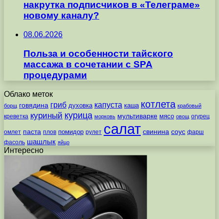
накрутка подписчиков в «Телеграме»
новому каналу?
08.06.2026
Польза и особенности тайского
массажа в сочетании с SPA
процедурами
Облако меток
котлета
гриб
капуста
говядина
духовка
каша
борщ
крабовый
курица
куриный
мультиварке
мясо
креветка
огурец
морковь
овощ
салат
паста
свинина
соус
помидор
омлет
плов
рулет
фарш
шашлык
фасоль
яйцо
Интересно