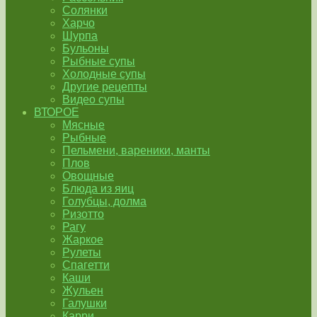
Солянки
Харчо
Шурпа
Бульоны
Рыбные супы
Холодные супы
Другие рецепты
Видео супы
ВТОРОЕ
Мясные
Рыбные
Пельмени, вареники, манты
Плов
Овощные
Блюда из яиц
Голубцы, долма
Ризотто
Рагу
Жаркое
Рулеты
Спагетти
Каши
Жульен
Галушки
Карри