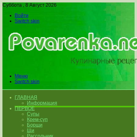
Суббота , 8 Август 2026
Войти
Switch skin
Меню
Switch skin
ГЛАВНАЯ
Информация
ПЕРВОЕ
Супы
Крем-суп
Борщи
Щи
Рассольник