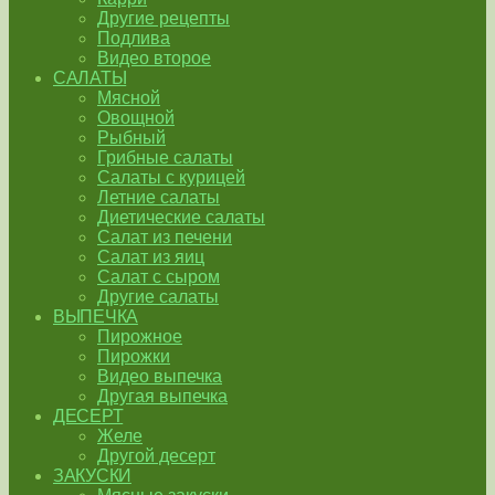
Другие рецепты
Подлива
Видео второе
САЛАТЫ
Мясной
Овощной
Рыбный
Грибные салаты
Салаты с курицей
Летние салаты
Диетические салаты
Салат из печени
Салат из яиц
Салат с сыром
Другие салаты
ВЫПЕЧКА
Пирожное
Пирожки
Видео выпечка
Другая выпечка
ДЕСЕРТ
Желе
Другой десерт
ЗАКУСКИ