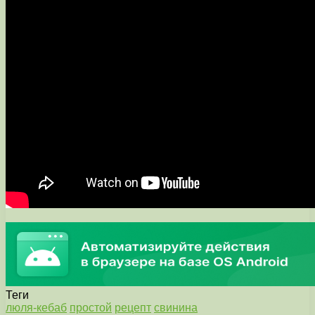
Теги
люля-кебаб
простой
рецепт
свинина