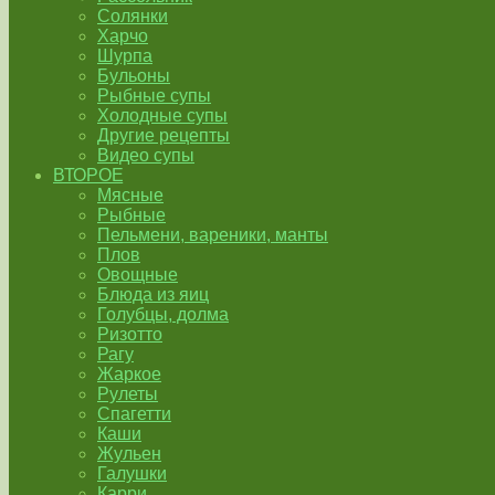
Солянки
Харчо
Шурпа
Бульоны
Рыбные супы
Холодные супы
Другие рецепты
Видео супы
ВТОРОЕ
Мясные
Рыбные
Пельмени, вареники, манты
Плов
Овощные
Блюда из яиц
Голубцы, долма
Ризотто
Рагу
Жаркое
Рулеты
Спагетти
Каши
Жульен
Галушки
Карри