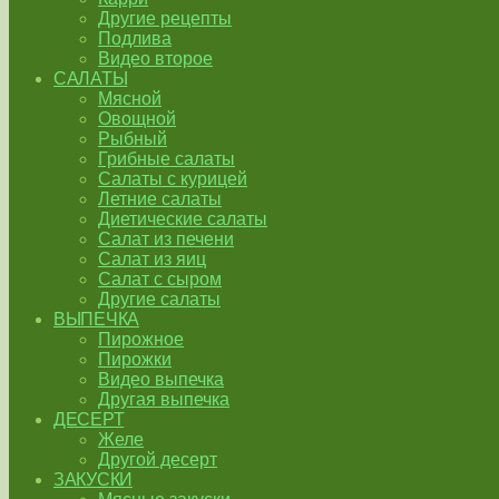
Другие рецепты
Подлива
Видео второе
САЛАТЫ
Мясной
Овощной
Рыбный
Грибные салаты
Салаты с курицей
Летние салаты
Диетические салаты
Салат из печени
Салат из яиц
Салат с сыром
Другие салаты
ВЫПЕЧКА
Пирожное
Пирожки
Видео выпечка
Другая выпечка
ДЕСЕРТ
Желе
Другой десерт
ЗАКУСКИ