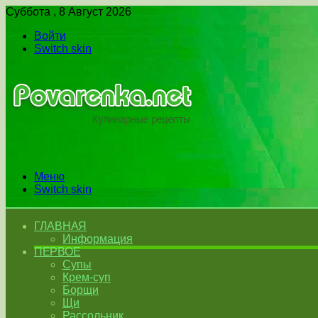
Суббота , 8 Август 2026
Войти
Switch skin
Меню
Switch skin
ГЛАВНАЯ
Информация
ПЕРВОЕ
Супы
Крем-суп
Борщи
Щи
Рассольник