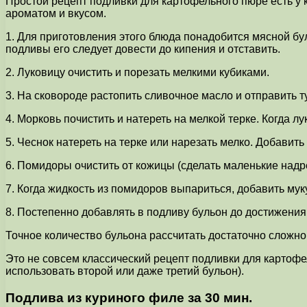
Простой рецепт подливки для картофельного пюре есть 
ароматом и вкусом.
1. Для приготовления этого блюда понадобится мясной б
подливы его следует довести до кипения и отставить.
2. Луковицу очистить и порезать мелкими кубиками.
3. На сковороде растопить сливочное масло и отправить ту
4. Морковь почистить и натереть на мелкой терке. Когда лу
5. Чеснок натереть на терке или нарезать мелко. Добавить
6. Помидоры очистить от кожицы (сделать маленькие надре
7. Когда жидкость из помидоров выпариться, добавить му
8. Постепенно добавлять в подливу бульон до достижения 
Точное количество бульона рассчитать достаточно сложно
Это не совсем классический рецепт подливки для картоф
использовать второй или даже третий бульон).
Подлива из куриного филе за 30 мин.