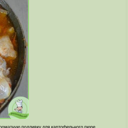
оматную подливку для картофельного пюре.