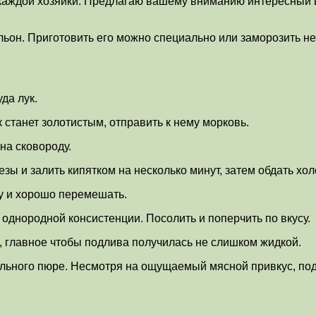
у каждой хозяйки. Предлагаю вашему вниманию интересны
ульон. Приготовить его можно специально или заморозить 
да лук.
к станет золотистым, отправить к нему морковь.
 на сковороду.
зы и залить кипятком на несколько минут, затем обдать хол
ку и хорошо перемешать.
однородной консистенции. Посолить и поперчить по вкусу.
, главное чтобы подлива получилась не слишком жидкой.
ельного пюре. Несмотря на ощущаемый мясной привкус, под