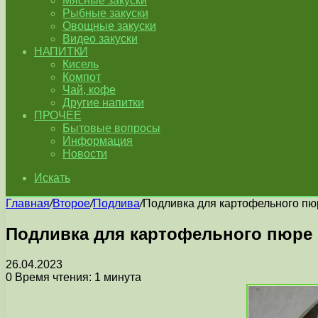
Мясные закуски
Рыбные закуски
Овощные закуски
Видео закуски
НАПИТКИ
Кисель
Компот
Чай, кофе
Другие напитки
ПРОЧЕЕ
Бытовые вопросы
Информация
Новости
Искать
Главная
/
Второе
/
Подлива
/
Подливка для картофельного пю
Подливка для картофельного пюре
26.04.2023
0
Время чтения: 1 минута