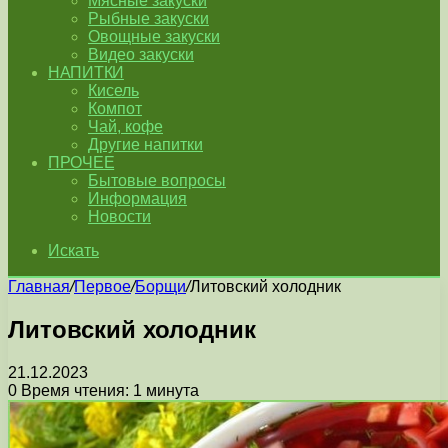
Мясные закуски
Рыбные закуски
Овощные закуски
Видео закуски
НАПИТКИ
Кисель
Компот
Чай, кофе
Другие напитки
ПРОЧЕЕ
Бытовые вопросы
Информация
Новости
Искать
Главная
/
Первое
/
Борщи
/
Литовский холодник
Литовский холодник
21.12.2023
0
Время чтения: 1 минута