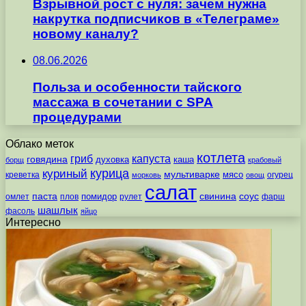
Взрывной рост с нуля: зачем нужна
накрутка подписчиков в «Телеграме»
новому каналу?
08.06.2026
Польза и особенности тайского
массажа в сочетании с SPA
процедурами
Облако меток
котлета
гриб
капуста
говядина
духовка
каша
борщ
крабовый
курица
куриный
мультиварке
мясо
креветка
огурец
морковь
овощ
салат
паста
свинина
соус
помидор
омлет
плов
рулет
фарш
шашлык
фасоль
яйцо
Интересно