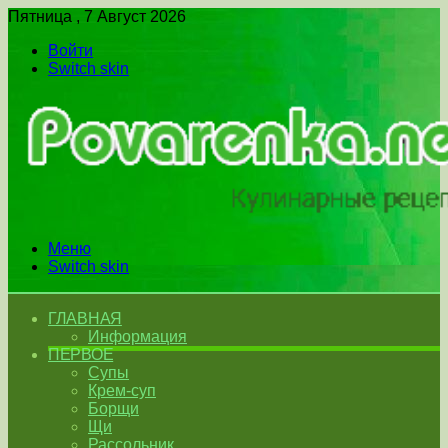
Пятница , 7 Август 2026
Войти
Switch skin
Меню
Switch skin
ГЛАВНАЯ
Информация
ПЕРВОЕ
Супы
Крем-суп
Борщи
Щи
Рассольник