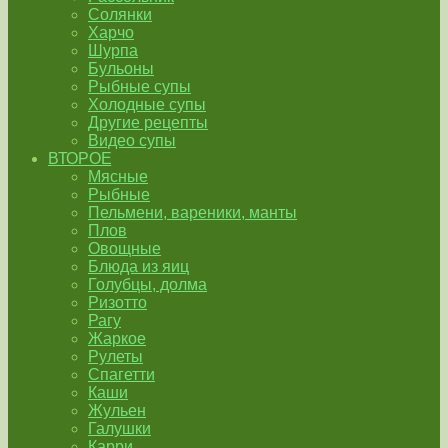
Солянки
Харчо
Шурпа
Бульоны
Рыбные супы
Холодные супы
Другие рецепты
Видео супы
ВТОРОЕ
Мясные
Рыбные
Пельмени, вареники, манты
Плов
Овощные
Блюда из яиц
Голубцы, долма
Ризотто
Рагу
Жаркое
Рулеты
Спагетти
Каши
Жульен
Галушки
Карри