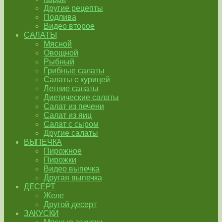
Другие рецепты
Подлива
Видео второе
САЛАТЫ
Мясной
Овощной
Рыбный
Грибные салаты
Салаты с курицей
Летние салаты
Диетические салаты
Салат из печени
Салат из яиц
Салат с сыром
Другие салаты
ВЫПЕЧКА
Пирожное
Пирожки
Видео выпечка
Другая выпечка
ДЕСЕРТ
Желе
Другой десерт
ЗАКУСКИ