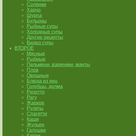
Солянки
Харчо
Шурпа
Бульоны
Рыбные супы
Холодные супы
Другие рецепты
Видео супы
ВТОРОЕ
Мясные
Рыбные
Пельмени, вареники, манты
Плов
Овощные
Блюда из яиц
Голубцы, долма
Ризотто
Рагу
Жаркое
Рулеты
Спагетти
Каши
Жульен
Галушки
Карри