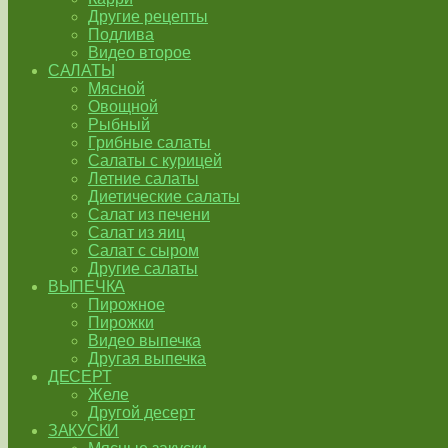
Другие рецепты
Подлива
Видео второе
САЛАТЫ
Мясной
Овощной
Рыбный
Грибные салаты
Салаты с курицей
Летние салаты
Диетические салаты
Салат из печени
Салат из яиц
Салат с сыром
Другие салаты
ВЫПЕЧКА
Пирожное
Пирожки
Видео выпечка
Другая выпечка
ДЕСЕРТ
Желе
Другой десерт
ЗАКУСКИ