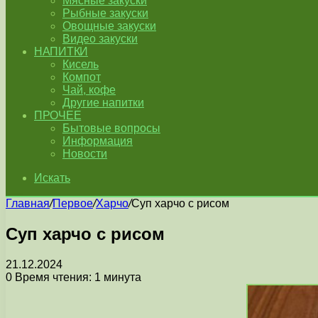
Мясные закуски
Рыбные закуски
Овощные закуски
Видео закуски
НАПИТКИ
Кисель
Компот
Чай, кофе
Другие напитки
ПРОЧЕЕ
Бытовые вопросы
Информация
Новости
Искать
Главная
/
Первое
/
Харчо
/
Суп харчо с рисом
Суп харчо с рисом
21.12.2024
0
Время чтения: 1 минута