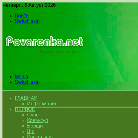
Четверг , 6 Август 2026
Войти
Switch skin
Меню
Switch skin
ГЛАВНАЯ
Информация
ПЕРВОЕ
Супы
Крем-суп
Борщи
Щи
Рассольник