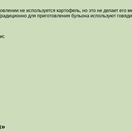
влении не используется картофель, но это не делает его ме
. Традиционно для приготовления бульона используют говяд
Рис
м»