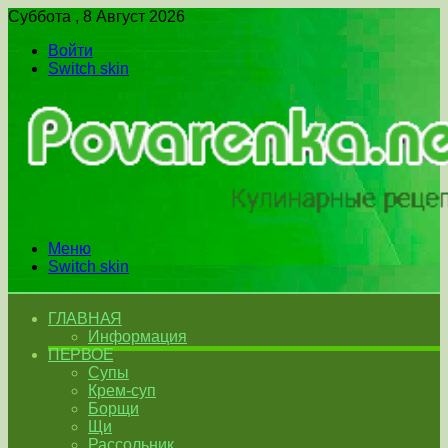
Суббота , 8 Август 2026
Войти
Switch skin
Меню
Switch skin
ГЛАВНАЯ
Информация
ПЕРВОЕ
Супы
Крем-суп
Борщи
Щи
Рассольник