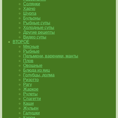
Солянки
Харчо
Шурпа
Бульоны
Рыбные супы
Холодные супы
Другие рецепты
Видео супы
ВТОРОЕ
Мясные
Рыбные
Пельмени, вареники, манты
Плов
Овощные
Блюда из яиц
Голубцы, долма
Ризотто
Рагу
Жаркое
Рулеты
Спагетти
Каши
Жульен
Галушки
Карри