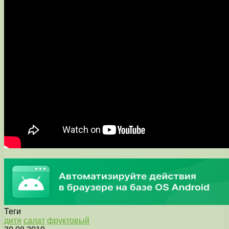
Теги
дитя
салат
фруктовый