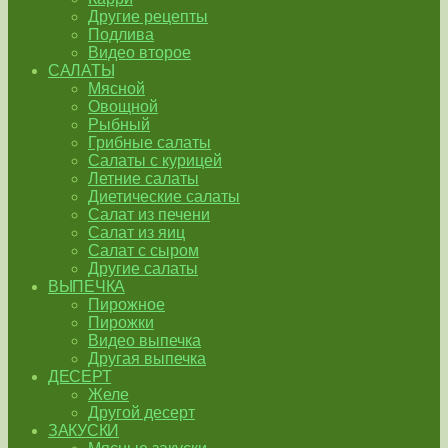
Другие рецепты
Подлива
Видео второе
САЛАТЫ
Мясной
Овощной
Рыбный
Грибные салаты
Салаты с курицей
Летние салаты
Диетические салаты
Салат из печени
Салат из яиц
Салат с сыром
Другие салаты
ВЫПЕЧКА
Пирожное
Пирожки
Видео выпечка
Другая выпечка
ДЕСЕРТ
Желе
Другой десерт
ЗАКУСКИ