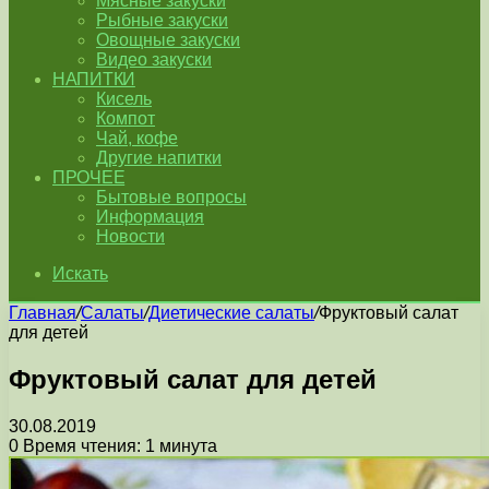
Мясные закуски
Рыбные закуски
Овощные закуски
Видео закуски
НАПИТКИ
Кисель
Компот
Чай, кофе
Другие напитки
ПРОЧЕЕ
Бытовые вопросы
Информация
Новости
Искать
Главная
/
Салаты
/
Диетические салаты
/
Фруктовый салат
для детей
Фруктовый салат для детей
30.08.2019
0
Время чтения: 1 минута