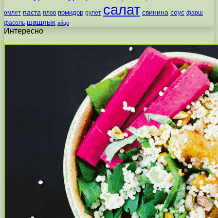
салат
паста
свинина
соус
помидор
омлет
плов
рулет
фарш
шашлык
фасоль
яйцо
Интересно