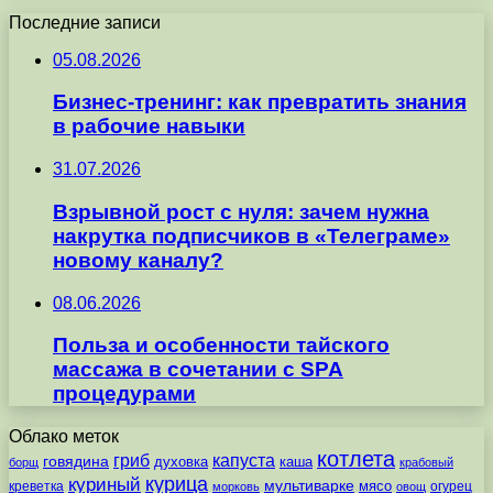
Последние записи
05.08.2026
Бизнес-тренинг: как превратить знания
в рабочие навыки
31.07.2026
Взрывной рост с нуля: зачем нужна
накрутка подписчиков в «Телеграме»
новому каналу?
08.06.2026
Польза и особенности тайского
массажа в сочетании с SPA
процедурами
Облако меток
котлета
гриб
капуста
говядина
духовка
каша
борщ
крабовый
курица
куриный
мультиварке
мясо
креветка
огурец
морковь
овощ